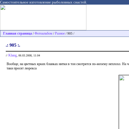
Самостоятельное изготовление рыболовных снастей.
Главная страница
Фотоальбом
Разное
/
/
/ 905 /
.: 905 :.
Klang
//
, 06.03.2008, 11:04
Вообще, на цветных ярких бланках нитки в тон смотрятся по-меоему неплохо. На ч
таки просят люрекса