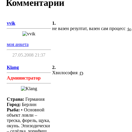
Комментарии
vvik
1.
не вазен резултат, вазен сам процесс
моя анкета
27.05.2008 21:37
Klang
2.
Хвилософия
Администратор
Страна:
Германия
Город:
Берлин
Рыба:
• Основной
объект ловли –
треска, форель, щука,
окунь. Эпизодически
– селёдка, хорнфиш,