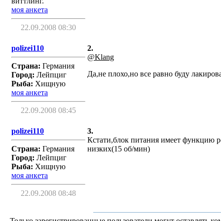
виттлинг.
моя анкета
22.09.2008 08:30
polizei110
2.
@Klang
Страна:
Германия
Да,не плохо,но все равно буду лакирова
Город:
Лейпциг
Рыба:
Хищную
моя анкета
22.09.2008 08:45
polizei110
3.
Кстати,блок питания имеет функцию р
Страна:
Германия
низких(15 об/мин)
Город:
Лейпциг
Рыба:
Хищную
моя анкета
22.09.2008 08:48
Только зарегистрированные пользователи могут оставлять ко