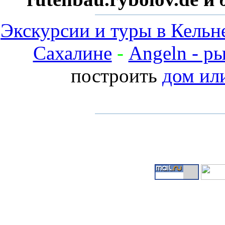
Экскурсии и туры в Кельн
Сахалине
-
Angeln - р
построить
дом ил