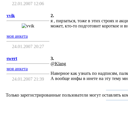
22.01.2007 12:06
vvik
2.
я , пирзаться, тоже в этих строях и ак
может, кто-то подготовит короткое и 
моя анкета
24.01.2007 20:27
swert
3.
@Klang
моя анкета
Наверное как узнать по надписям, палк
А вообще инфы в инете на эту тему мн
24.01.2007 21:39
Только зарегистрированные пользователи могут оставлять ко