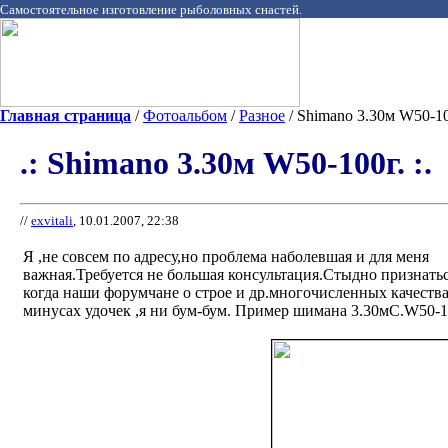
Самостоятельное изготовление рыболовных снастей.
Главная страница
/
Фотоальбом
/
Разное
/ Shimano 3.30м W50-100
.: Shimano 3.30м W50-100г. :.
//
exvitali
, 10.01.2007, 22:38
Я ,не совсем по адресу,но проблема наболевшая и для меня
важная.Требуется не большая консультация.Стыдно признать
когда наши форумчане о строе и др.многочисленных качества
минусах удочек ,я ни бум-бум. Пример шимана 3.30мС.W50-1