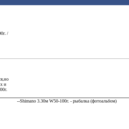
г. /
ся,но
х и
00г.