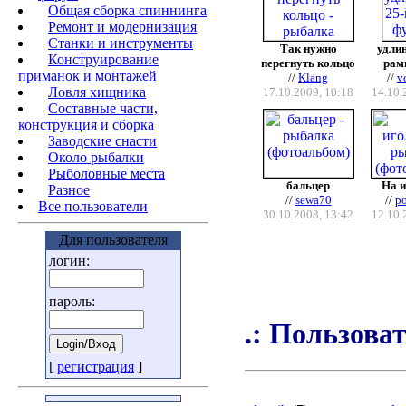
Общая сборка спиннинга
Ремонт и модернизация
Станки и инструменты
Так нужно
удлин
Конструирование
перегнуть кольцо
рам
приманок и монтажей
//
Klang
//
v
Ловля хищника
17.10.2009, 10:18
14.10.
Cоставные части,
конструкция и сборка
Заводские снасти
Около рыбалки
Рыболовные места
бальцер
На и
Разное
//
sewa70
//
po
Все пользователи
30.10.2008, 13:42
12.10.
Для пользователя
логин:
пароль:
.: Пользоват
[
регистрация
]