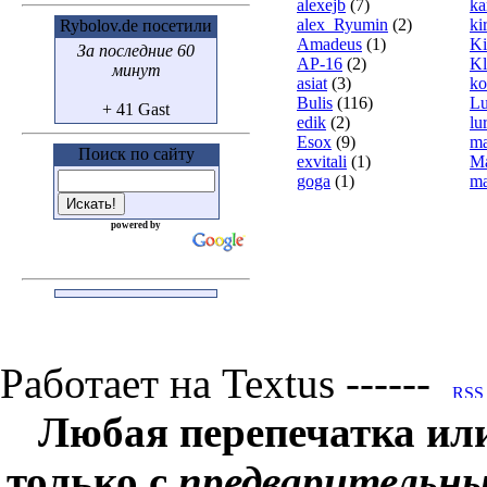
alexejb
(7)
ka
alex_Ryumin
(2)
ki
Rybolov.de посетили
Amadeus
(1)
Ki
За последние 60
AP-16
(2)
Kl
минут
asiat
(3)
ko
Bulis
(116)
L
+ 41 Gast
edik
(2)
lu
Esox
(9)
ma
Поиск по сайту
exvitali
(1)
Ma
goga
(1)
ma
powered by
Работает на Textus ------
Любая перепечатка ил
только с
предварительн