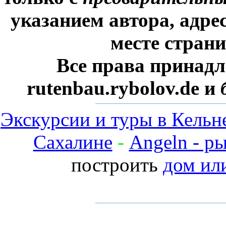
указанием автора, адре
месте стран
Все права принадл
rutenbau.rybolov.de и
Экскурсии и туры в Кельн
Сахалине
-
Angeln - р
построить
дом ил