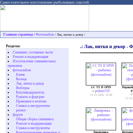
Самостоятельное изготовление рыболовных снастей.
Главная страница
Фотоальбом
/
/ Лак, нитки и декор /
Разделы:
.: Лак, нитки и декор - 
Спиннинг, составные части
Ремонт и модернизация
Изготовление спиннинговых
приманок
фотоальбом
Бланк
Кольца
Лак, нитки и декор
J.C TS II SPIN
Первый
Воблеры
polizei110
р
//
Катушкодержатель
/
14.10.2008, 10:08
Рукоять и форгрип
13.10
Приманки и монтаж
Станки и инструменты
разное
форум
Общая сборка спиннинга
Ремонт и модернизация
Станки и инструменты
Лакировка.
фотоапп
Конструирование приманок и