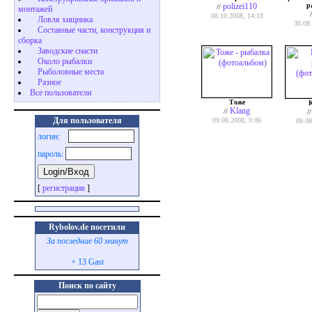
polizei110
р
//
монтажей
08.10.2008, 14:18
Ловля хищника
30.08
Cоставные части, конструкция и
сборка
Заводские снасти
Около рыбалки
Рыболовные места
Разное
Все пользователи
Тоже
Klang
//
/
Для пользователя
09.08.2008, 9:06
09.08
логин:
пароль:
[
регистрация
]
Rybolov.de посетили
За последние 60 минут
+ 13 Gast
Поиск по сайту