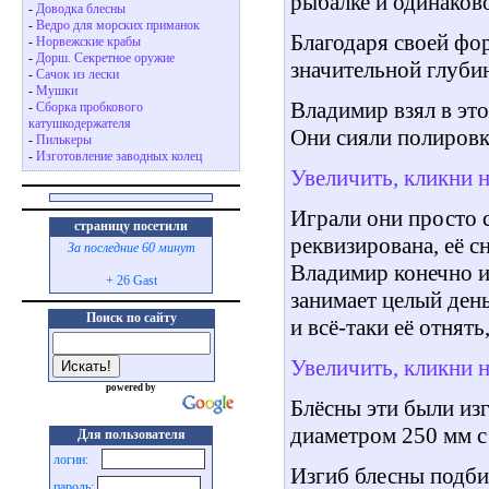
рыбалке и одинаков
-
Доводка блесны
-
Ведро для морских приманок
Благодаря своей фо
-
Норвежские крабы
-
Дорш. Секретное оружие
значительной глубин
-
Сачок из лески
-
Мушки
Владимир взял в это
-
Сборка пробкового
катушкодержателя
Они сияли полировк
-
Пилькеры
-
Изготовление заводных колец
Увеличить, кликни 
Играли они просто 
страницу посетили
реквизирована, её 
За последние 60 минут
Владимир конечно из
+ 26 Gast
занимает целый ден
Поиск по сайту
и всё-таки её отнят
Увеличить, кликни 
powered by
Блёсны эти были из
диаметром 250 мм с
Для пользователя
логин:
Изгиб блесны подб
пароль: