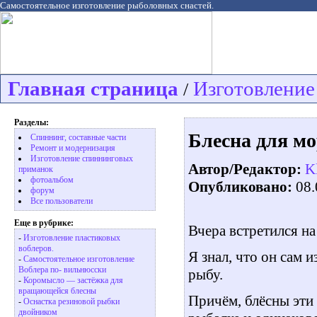
Самостоятельное изготовление рыболовных снастей.
Главная страница
Изготовление
/
Разделы:
Блесна для м
Спиннинг, составные части
Ремонт и модернизация
Изготовление спиннинговых
Автор/Редактор:
K
приманок
фотоальбом
Опубликовано:
08.
форум
Все пользователи
Еще в рубрике:
Вчера встретился н
-
Изготовление пластиковых
воблеров.
Я знал, что он сам 
-
Самостоятельное изготовление
Воблера по- вильнюсски
рыбу.
-
Коромысло — застёжка для
вращающейся блесны
Причём, блёсны эти
-
Оснастка резиновой рыбки
двойником