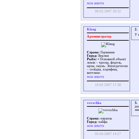
моя анкета
08.02.2007 20:32
Klang
2.
У 
Администратор
Страна:
Германия
Город:
Берлин
Рыба:
• Основной объект
ловли – треска, форель,
щука, окунь. Эпизодически
– селёдка, хорнфиш,
виттлинг.
моя анкета
10.02.2007 17:38
vovochka
3.
да
за
Страна:
израиль
Город:
хайфа
моя анкета
05.04.2007 14:27