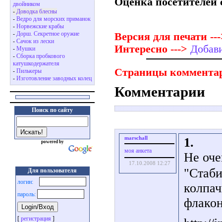
Оценка посетителей 
двойником
-
Доводка блесны
-
Ведро для морских приманок
-
Норвежские крабы
-
Дорш. Секретное оружие
Версия для печати ---
-
Сачок из лески
Интересно --->
Добав
-
Мушки
-
Сборка пробкового
катушкодержателя
Страницы комментар
-
Пилькеры
-
Изготовление заводных колец
Комментарии
Поиск по сайту
marschall
1.
powered by
моя анкета
Не оче
17.10.2008 12:27
"Стаби
Для пользователя
логин:
колпач
пароль:
флакон
[
регистрация
]