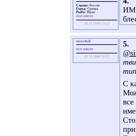
4.
Страна:
Россия
ИМХ
Город:
Самара
Рыба:
Щука
моя анкета
бле
08.11.2008 13:12
marschall
5.
моя анкета
@si
29.11.2008 20:57
тви
тип
С к
Мож
все
име
Сто
при