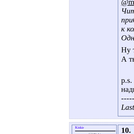
@ma
Чит
при
к к
Одн
Ну 
А т
p.s.
над
----
Las
Kiskir
10.