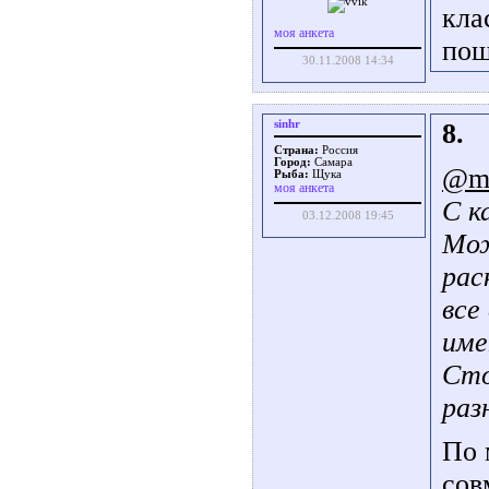
кла
моя анкета
пощ
30.11.2008 14:34
sinhr
8.
Страна:
Россия
Город:
Самара
@ma
Рыба:
Щука
моя анкета
С к
03.12.2008 19:45
Мож
рас
все
име
Сто
раз
По 
сов