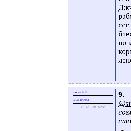
Джи
раб
сог
бле
по 
кор
леп
marschall
9.
моя анкета
@si
04.12.2008 19:53
сов
ст