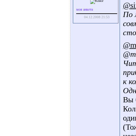
@si
моя анкета
По 
04.12.2008 21:53
сов
сто
@ma
@ma
Чит
при
к к
Одн
Вы 
Кол
оди
(То