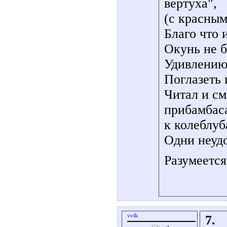
вертуха",
(с красным
Благо что 
Окунь не б
Удивлению 
Поглазеть 
Читал и см
прибамбас
к колеблуб
Одни неудо
Разумеетс
vvik
7.