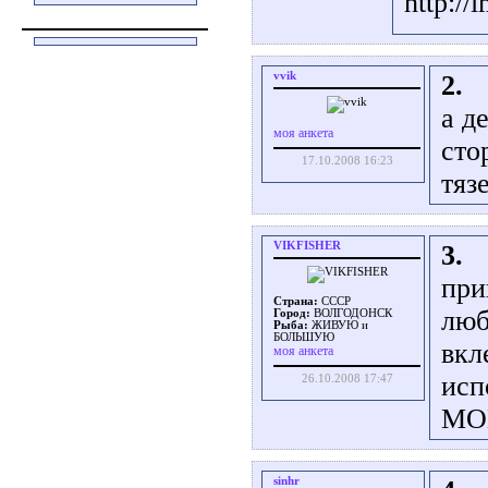
http:/
vvik
2.
а д
моя анкета
сто
17.10.2008 16:23
тяз
VIKFISHER
3.
при
Страна:
СССР
люб
Город:
ВОЛГОДОНСК
Рыба:
ЖИВУЮ и
БОЛЬШУЮ
вкл
моя анкета
исп
26.10.2008 17:47
MON
sinhr