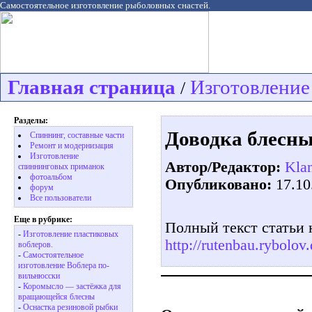
Самостоятельное изготовление рыболовных снастей.
Главная страница
Изготовление
/
Разделы:
Доводка блесн
Спиннинг, составные части
Ремонт и модернизация
Изготовление
Автор/Редактор:
Kla
спиннинговых приманок
фотоальбом
Опубликовано:
17.10
форум
Все пользователи
Еще в рубрике:
Полный текст статьи 
-
Изготовление пластиковых
http://rutenbau.rybolo
воблеров.
-
Самостоятельное
изготовление Воблера по-
вильнюсски
-
Коромысло — застёжка для
вращающейся блесны
-
Оснастка резиновой рыбки