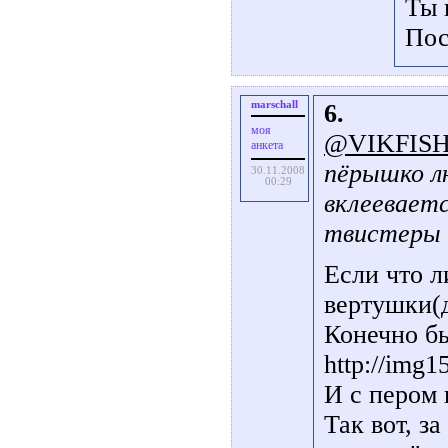
Ты 
Пос
marschall
6.
моя
@VIKFIS
анкета
пёрышко л
30.11.2008
00:29
вклеевает
твистеры
Если что л
вертушки(д
Конечно б
http://img
И с пером и
Так вот, з