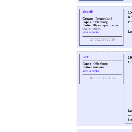
alexejb
15
Кр
Страна:
Deutschland
Иг
Город:
Offenburg
Рыба:
Щука, красоперка,
---
окунь, судак.
La
моя анкета
23.03.2014 20:20
jurej
16
Во
Город:
Offenburg
Рыба:
Хищник
моя анкета
02.05.2015 21:15
---
La
---
La