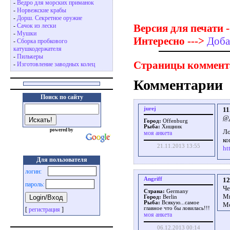
-
Ведро для морских приманок
-
Норвежские крабы
-
Дорш. Секретное оружие
Версия для печати -
-
Сачок из лески
-
Мушки
Интересно --->
Доба
-
Сборка пробкового
катушкодержателя
-
Пилькеры
Страницы коммент
-
Изготовление заводных колец
Комментарии
Поиск по сайту
jurej
11
@A
Город:
Offenburg
Рыба:
Хищник
powered by
Ло
моя анкета
ко
21.11.2013 13:55
ht
Для пользователя
логин:
Angriff
12
пароль:
Че
Страна:
Germany
Мн
Город:
Berlin
Рыба:
Всякую...самое
Мо
главное что бы ловилась!!!
[
регистрация
]
моя анкета
06.12.2013 00:14