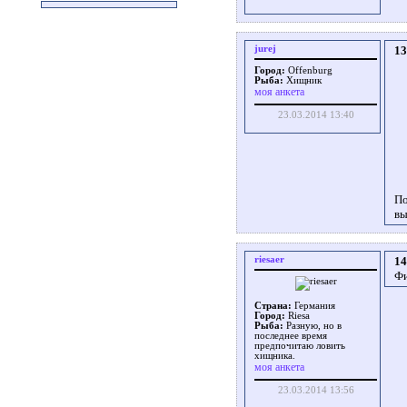
jurej
13
Город:
Offenburg
Рыба:
Хищник
моя анкета
23.03.2014 13:40
По
вы
riesaer
14
Фи
Страна:
Германия
Город:
Riesa
Рыба:
Разную, но в
последнее время
предпочитаю ловить
хищника.
моя анкета
23.03.2014 13:56