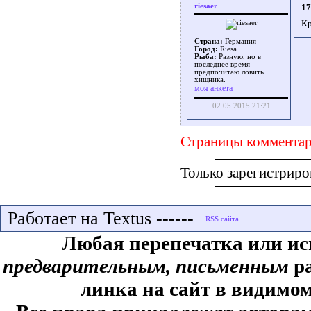
riesaer
17
Кр
Страна:
Германия
Город:
Riesa
Рыба:
Разную, но в
последнее время
предпочитаю ловить
хищника.
моя анкета
02.05.2015 21:21
Страницы комментар
Только зарегистриро
Работает на Textus ------
Любая перепечатка или ис
предварительным, письменным
ра
линка на сайт в видимом