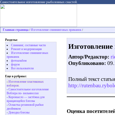
Самостоятельное изготовление рыболовных снастей.
Главная страница
Изготовление спиннинговых приманок
/
/
Разделы:
Изготовление 
Спиннинг, составные части
Ремонт и модернизация
Изготовление спиннинговых
Автор/Редактор:
ri
приманок
фотоальбом
Опубликовано:
09.
форум
Все пользователи
Еще в рубрике:
Полный текст статьи
-
Изготовление пластиковых
http://rutenbau.rybo
воблеров.
-
Самостоятельное изготовление
Воблера по- вильнюсски
-
Коромысло — застёжка для
вращающейся блесны
-
Оснастка резиновой рыбки
двойником
Оценка посетителей
-
Доводка блесны