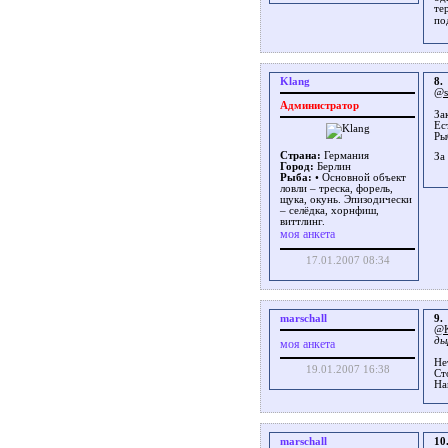
те
по
Klang
8.
@s
Администратор
За
Ес
Ры
Страна:
Германия
За
Город:
Берлин
Рыба:
• Основной объект
ловли – треска, форель,
щука, окунь. Эпизодически
– селёдка, хорнфиш,
виттлинг.
моя анкета
17.01.2007 08:34
marschall
9.
@K
ды
моя анкета
Не
19.01.2007 16:38
Cт
На
marschall
10