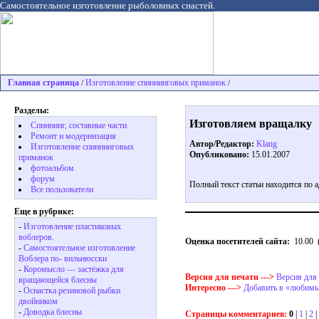
Самостоятельное изготовление рыболовных снастей.
Главная страница
Изготовление спиннинговых приманок
/
/
Разделы:
Изготовляем вращалку
Спиннинг, составные части
Ремонт и модернизация
Автор/Редактор:
Klang
Изготовление спиннинговых
Опубликовано:
15.01.2007
приманок
фотоальбом
форум
Полный текст статьи находится по 
Все пользователи
Еще в рубрике:
-
Изготовление пластиковых
воблеров.
Оценка посетителей сайта:
10.00
-
Самостоятельное изготовление
Воблера по- вильнюсски
-
Коромысло — застёжка для
Версия для печати --->
Версия для
вращающейся блесны
Интересно --->
Добавить в «любимы
-
Оснастка резиновой рыбки
двойником
-
Доводка блесны
Страницы комментариев:
0
|
1
|
2
|