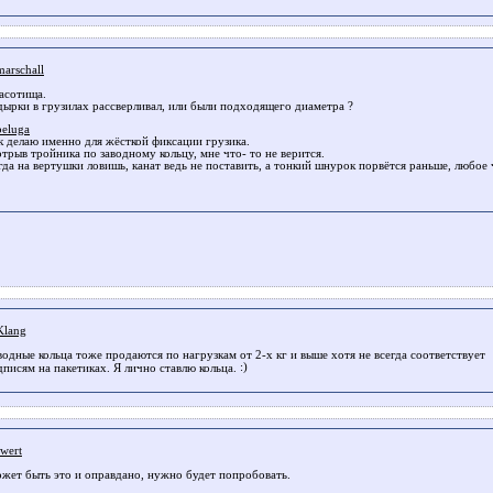
arschall
асотища.
дырки в грузилах рассверливал, или были подходящего диаметра ?
eluga
к делаю именно для жёсткой фиксации грузика.
отрыв тройника по заводному кольцу, мне что- то не верится.
гда на вертушки ловишь, канат ведь не поставить, а тонкий шнурок порвётся раньше, любое 
lang
водные кольца тоже продаются по нагрузкам от 2-х кг и выше хотя не всегда соответствует
дписям на пакетиках. Я лично ставлю кольца.
wert
жет быть это и оправдано, нужно будет попробовать.