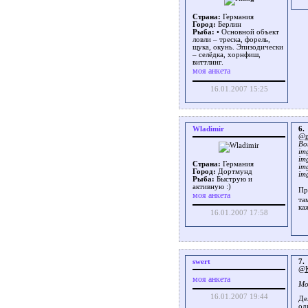
Страна:
Германия
Город:
Берлин
Рыба:
• Основной объект
ловли – треска, форель,
щука, окунь. Эпизодически
– селёдка, хорнфиш,
виттлинг.
моя анкета
16.01.2007 15:25
Wladimir
6.
@m
Во
im
im
Страна:
Германия
im
Город:
Дортмунд
im
Рыба:
Быструю и
активную :)
Пр
моя анкета
та
ка
16.01.2007 17:58
swert
7.
@K
моя анкета
Мо
16.01.2007 19:44
Де
од