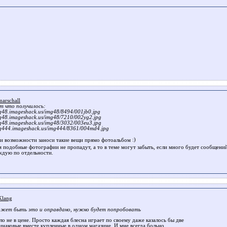
arschall
т что получилось:
g48.imageshack.us/img48/8494/001jb0.jpg
g48.imageshack.us/img48/7210/002yg2.jpg
g48.imageshack.us/img48/3032/003eu3.jpg
g444.imageshack.us/img444/8361/004md4.jpg
и возможности заноси такие вещи прямо фотоальбом
м подобные фотографии не пропадут, а то в теме могут забыть, если много будет сообщени
ждую по отдельности.
lang
жет быть это и оправдано, нужно будет попробовать
ло не в цене. Просто каждая блесна играет по своему даже казалось бы две
инаковые вместе купленные в одном магазине. И мне всегда больно