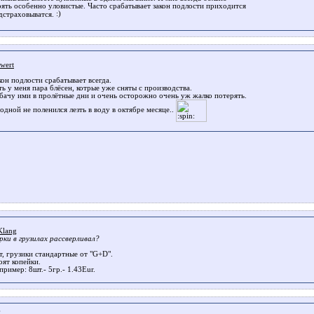
рять особенно уловистые. Часто срабатывает закон подлости приходится
дстраховыватся.
wert
кон подлости срабатывает всегда.
ть у меня пара блёсен, котрые уже сняты с производства.
бачу ими в пролётные дни и очень осторожно очень уж жалко потерять.
 одной не поленился лезть в воду в октябре месяце..
lang
рки в грузилах рассверливал?
т, грузики стандартные от "G+D".
оят копейки.
пример: 8шт.- 5гр.- 1.43Eur.
.