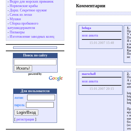
-
Ведро для морских приманок
Комментарии
-
Норвежские крабы
-
Дорш. Секретное оружие
-
Сачок из лески
-
Мушки
-
Сборка пробкового
катушкодержателя
beluga
1.
Пр
-
Пилькеры
У 
моя анкета
-
Изготовление заводных колец
По
Я 
15.01.2007 15:48
в 
Ка
Ка
По
Поиск по сайту
не
marschall
2.
powered by
По
А 
моя анкета
пр
ап
15.01.2007 20:15
Для пользователя
ht
ht
логин:
ht
ht
пароль:
Пр
кр
с 
на
[
регистрация
]
бо
(е
эт