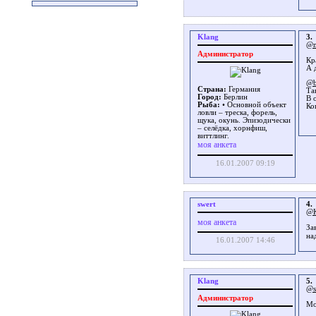
Klang
3.
@m
Администратор
Кр
А 
@b
Страна:
Германия
Та
Город:
Берлин
В 
Рыба:
• Основной объект
Ко
ловли – треска, форель,
щука, окунь. Эпизодически
– селёдка, хорнфиш,
виттлинг.
моя анкета
16.01.2007 09:19
swert
4.
@K
моя анкета
За
на
16.01.2007 14:46
Klang
5.
@s
Администратор
Мо