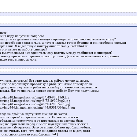
ивет !
меня пару попутных вопросов.
чему ты не делаешь с низу кольцо а проводишь проволоку параллельно грузу?
при переборки делал кольцо, а потом надевал груз и бусинки и они свободно скользят
верх в низ. Я видел такую конструкцию только у Profiblinker.
к это влияет на работу спинера?
к ты относишься к соединительному колечку между тройником и спинером?
 моему при зацепе теряешь только тройник. Да и если хочешь поменять тройник
 надо весь спинер ломать.
учительная статья! Вот этим как раз сейчас можно заняться.
у нас полированную проволоку в рыбацкой лавке почему-то не
одают, поэтому взял у ребят нержавейку от какого-то сварочного
парата. Для тренинга на первое время пойдёт. Вот что получилось:
tp://img48.imageshack.us/img48/8494/001jb0.jpg
tp://img48.imageshack.us/img48/7210/002yg2.jpg
tp://img48.imageshack.us/img48/3032/003eu3.jpg
tp://img444.imageshack.us/img444/8361/004md4.jpg
авда на двойных вертушках сначала не хотел
утится первый от крючка лепесток. Но после того как
небольшим промежутком от коромысла к проволоке была
мертво приклеена перед ним стоящая бусинка таких косяков
льше не наблюдалось. Зато со спинербэйтом проблем не-было.
сли не считать того, что ещё ни одного хвоста не видел, хотя
о относится также ко всем блеснам
)