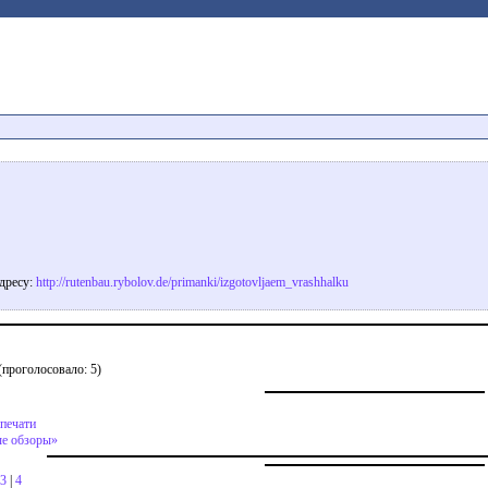
адресу:
http://rutenbau.rybolov.de/primanki/izgotovljaem_vrashhalku
(проголосовало: 5)
 печати
е обзоры»
3
|
4