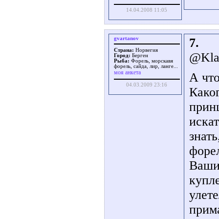
14.04.2008 11:05
gvartanov
7.
Страна:
Норвегия
@Kla
Город:
Берген
Рыба:
Форель, морскавя
форель, сайда, лир, ланге...
моя анкета
А что
04.03.2009 23:16
Како
принц
искат
знать
форел
Ваши
купле
улете
прим