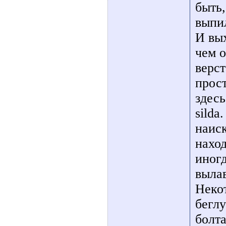
быть,
выпи
И вых
чем 
верст
прос
здесь
silda
наиск
нахо
иног
вылав
Некот
беглу
болта