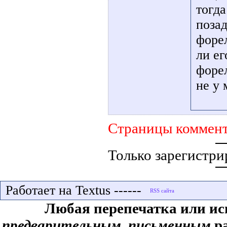
тогда
поза
форе
ли ег
форел
не у 
Страницы коммент
Только зарегистри
Работает на Textus ------
Любая перепечатка или ис
предварительным, письменным
ра