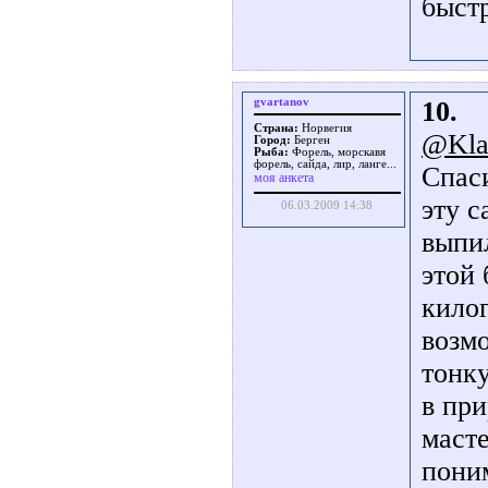
быст
gvartanov
10.
Страна:
Норвегия
@Kla
Город:
Берген
Рыба:
Форель, морскавя
форель, сайда, лир, ланге...
Спаси
моя анкета
эту с
06.03.2009 14:38
выпил
этой 
килог
возм
тонку
в при
масте
поним