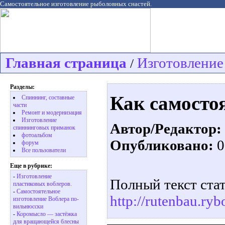
Самостоятельное изготовление рыболовных снастей.
Главная страница
Изготовление
/
Разделы:
Как самосто
Спиннинг, составные
части
Ремонт и модернизация
Изготовление
Автор/Редактор:
спиннинговых приманок
фотоальбом
Опубликовано:
0
форум
Все пользователи
Еще в рубрике:
-
Изготовление
Полный текст стат
пластиковых воблеров.
-
Самостоятельное
http://rutenbau.ry
изготовление Воблера по-
вильнюсски
-
Коромысло — застёжка
для вращающейся блесны