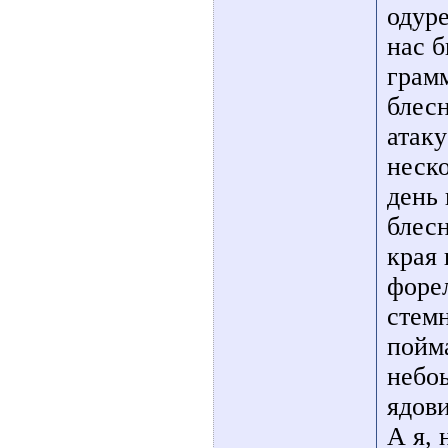
одуре
нас б
грамм
блесн
атаку
неско
день 
блесн
края
форел
стем
пойм
небоь
ядов
А я, 