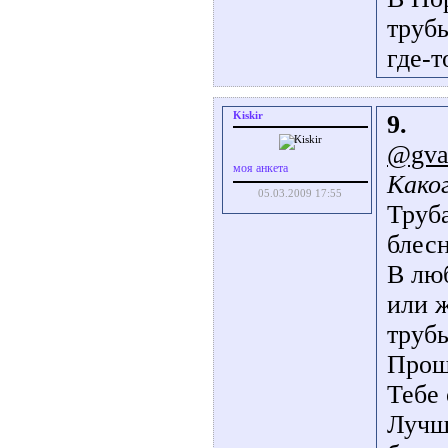
трубы
где-т
Kiskir
9.
@gva
моя анкета
Како
05.03.2009 17:55
Труба
блес
В лю
или 
труб
Прощ
Тебе 
Лучш