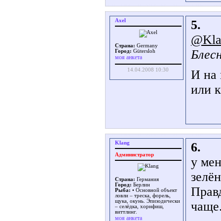
Axel
5.
@Kla
Страна:
Germany
Блес
Город:
Gütersloh
моя анкета
14.04.2008 10:30
И на 
или 
Klang
6.
Администратор
у мен
зелён
Страна:
Германия
Город:
Берлин
Правд
Рыба:
• Основной объект
ловли – треска, форель,
щука, окунь. Эпизодически
чаще
– селёдка, хорнфиш,
виттлинг.
моя анкета