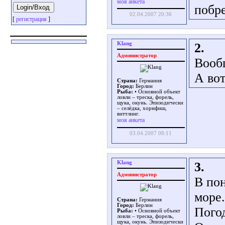
моя анкета
побре
02.04.2007 20:36
[
регистрация
]
Klang
2.
Администратор
Вооб
А вот
Страна:
Германия
Город:
Берлин
Рыба:
• Основной объект
ловли – треска, форель,
щука, окунь. Эпизодически
– селёдка, хорнфиш,
виттлинг.
моя анкета
03.04.2007 08:11
Klang
3.
Администратор
В пон
море.
Страна:
Германия
Город:
Берлин
Пого
Рыба:
• Основной объект
ловли – треска, форель,
щука, окунь. Эпизодически