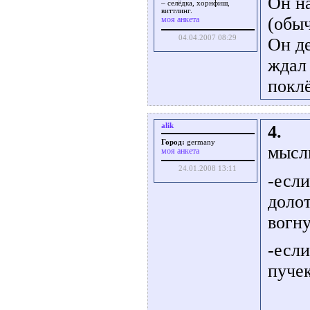
Он на
– селёдка, хорнфиш,
виттлинг.
(обыч
моя анкета
04.04.2007 08:29
Он де
ждал 
поклё
alik
4.
Город:
germany
мысл
моя анкета
24.01.2008 13:11
-если
долот
вогну
-если
пучек