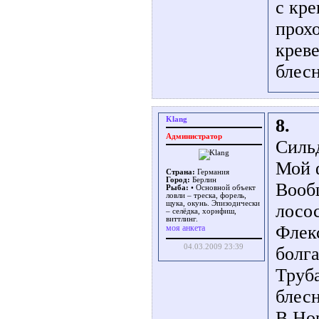
с кре
прохо
креве
блесн
Klang
8.
Администратор
Сильд
Мой ф
Страна:
Германия
Город:
Берлин
Вооб
Рыба:
• Основной объект
ловли – треска, форель,
щука, окунь. Эпизодически
лосос
– селёдка, хорнфиш,
виттлинг.
Флекс
моя анкета
04.03.2009 23:39
болга
Труба
блес
В Но