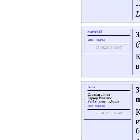
-
L
marschall
3
моя анкета
@
25.10.2009 05:47
К
в
Bulis
3
Страна:
Литва
m
Город:
Вильнюс
Рыба:
хищник,белая
моя анкета
К
25.10.2009 16:49
и
б