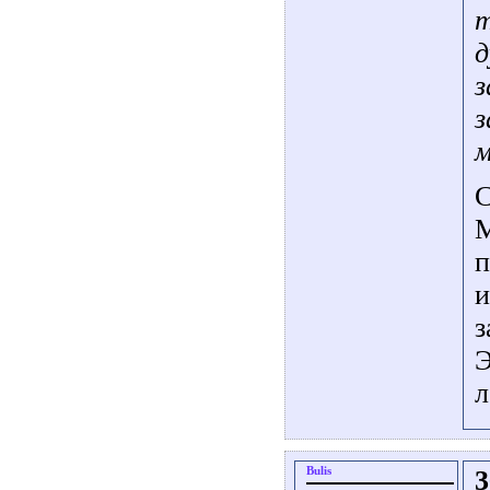
т
д
з
з
м
С
М
п
и
з
Э
л
Bulis
3