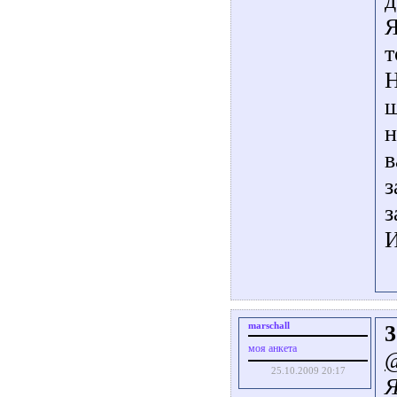
д
Я
т
Н
ш
н
в
з
з
И
marschall
3
моя анкета
@
25.10.2009 20:17
Я