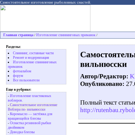
Самостоятельное изготовление рыболовных снастей.
Главная страница
Изготовление спиннинговых приманок
/
/
Разделы:
Самостоятельн
Спиннинг, составные части
Ремонт и модернизация
вильнюсски
Изготовление спиннинговых
приманок
фотоальбом
Автор/Редактор:
K
форум
Все пользователи
Опубликовано:
27.
Еще в рубрике:
-
Изготовление пластиковых
воблеров.
Полный текст статьи
-
Самостоятельное изготовление
http://rutenbau.rybo
Воблера по- вильнюсски
-
Коромысло — застёжка для
вращающейся блесны
-
Оснастка резиновой рыбки
двойником
-
Доводка блесны