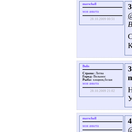
marschall
3
моя анкета
@
28.10.2009 00:51
В
С
К
Bulis
3
Страна:
Литва
m
Город:
Вильнюс
Рыба:
хищник,белая
моя анкета
Н
28.10.2009 21:02
У
marschall
4
моя анкета
@