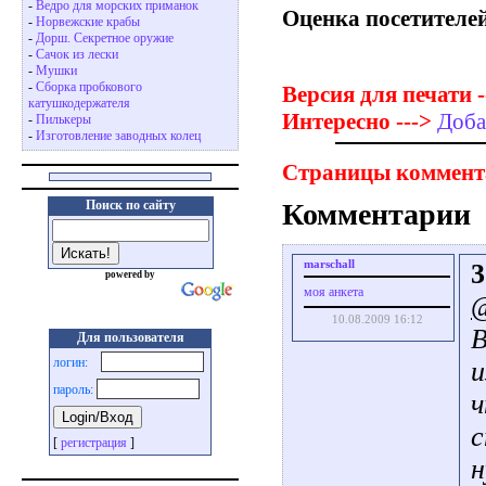
-
Ведро для морских приманок
Оценка посетителей
-
Норвежские крабы
-
Дорш. Секретное оружие
-
Сачок из лески
-
Мушки
-
Сборка пробкового
Версия для печати -
катушкодержателя
Интересно --->
Доба
-
Пилькеры
-
Изготовление заводных колец
Страницы коммент
Поиск по сайту
Комментарии
marschall
3
powered by
моя анкета
@
10.08.2009 16:12
В
Для пользователя
логин:
и
пароль:
ч
с
[
регистрация
]