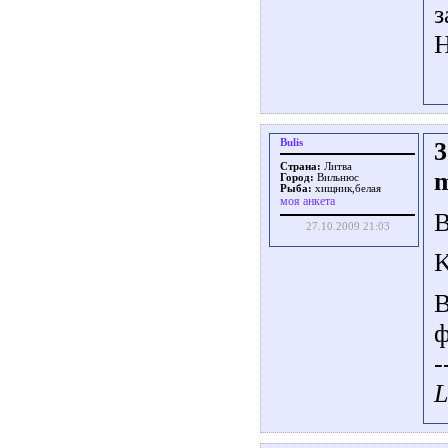
з
Н
Bulis
3
Страна:
Литва
m
Город:
Вильнюс
Рыба:
хищник,белая
моя анкета
В
27.10.2009 21:03
K
В
-
L