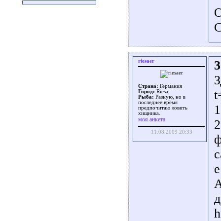
О
riesaer
3
З
Страна:
Германия
t
Город:
Riesa
Рыба:
Разную, но в
последнее время
1
предпочитаю ловить
хищника.
моя анкета
2
11.08.2009 20:33
ф
с
е
А
д
h