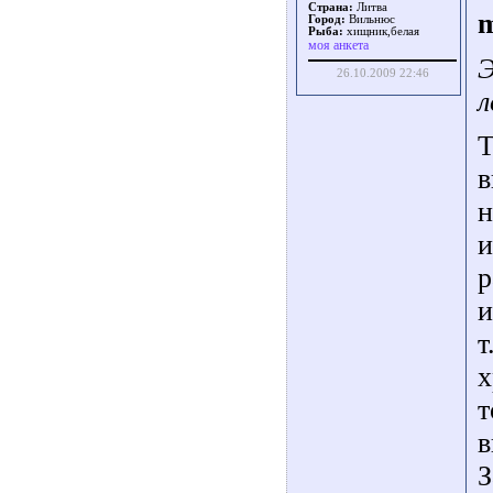
Страна:
Литва
m
Город:
Вильнюс
Рыба:
хищник,белая
моя анкета
Э
26.10.2009 22:46
л
Т
в
н
и
р
и
т
х
т
в
З