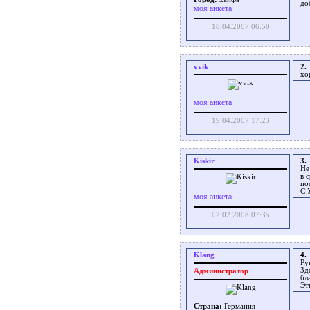
до
моя анкета
18.04.2007 06:50
vvik
2.
хо
моя анкета
19.04.2007 17:23
Kiskir
3.
Не
в 
по
С 
моя анкета
02.02.2008 07:35
Klang
4.
Ру
Зд
Администратор
бл
Эт
Страна:
Германия