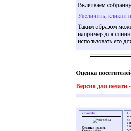
Вклеиваем собранну
Увеличить, кликни 
Таким образом можн
например для спинн
использовать его дл
Оценка посетителей
Версия для печати -
vovochka
1.
кс
не
а 
а 
Страна:
израиль
ку
Город:
хайфа