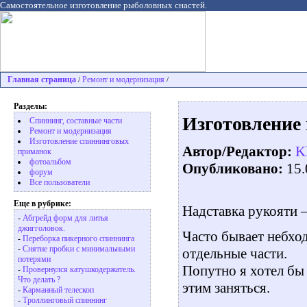
Самостоятельное изготовление рыболовных снастей.
Главная страница
Ремонт и модернизация
/
/
Разделы:
Изготовление
Спиннинг, составные части
Ремонт и модернизация
Изготовление спиннинговых
Автор/Редактор:
K
приманок
фотоальбом
Опубликовано:
15.
форум
Все пользователи
Еще в рубрике:
Надставка рукояти –
-
Абгрейд форм для литья
джигголовок.
Часто бывает небхо
-
Переборка пикерного спиннинга
-
Снятие пробки с минимальными
отдельные части.
потерями
Попутно я хотел бы
-
Провернулся катушкодержатель.
Что делать ?
этим заняться.
-
Карманный телескоп
-
Троллинговый спиннинг