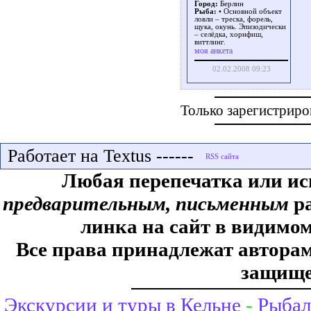
Город:
Берлин
Рыба:
• Основной объект
ловли – треска, форель,
щука, окунь. Эпизодически
– селёдка, хорнфиш,
виттлинг.
моя анкета
02.02.2008 09:23
Только зарегистриро
Работает на Textus ------
Любая перепечатка или ис
предварительным, письменным
ра
линка на сайт в видимом
Все права принадлежат авторам,
защище
Экскурсии и туры в Кельне
-
Рыбал