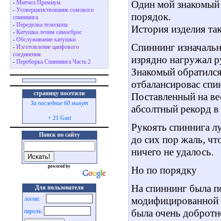
Один мой знакомый 
-
Митчел Премиум
-
Усовершенствование сомового
порядок.
спиннинга
-
Переделка телескопа
История изделия так
-
Катушка лечим самосброс
-
Обслуживание катушки
Спиннинг изначаль
-
Изготовление цапфового
соединения
изрядно нагружал р
-
Переборка Спиннинга Часть 2
Знакомый обратился
отбалансировас спи
страницу посетили
Поставленный на ве
За последние 60 минут
абсолтный рекорд в 
+ 21 Gast
Рукоять спиннига л
Поиск по сайту
до сих пор жаль, что
ничего не удалось.
powered by
Но по порядку
На спиннинг была по
Для пользователя
модифицированной д
логин:
была очень добротно
пароль: