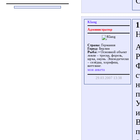
С
Klang
1
Администратор
Н
А
Страна:
Германия
Город:
Берлин
Рыба:
• Основной объект
Р
ловли – треска, форель,
щука, окунь. Эпизодически
– селёдка, хорнфиш,
Ф
виттлинг.
моя анкета
с
29.03.2007 13:38
н
п
У
и
В
п