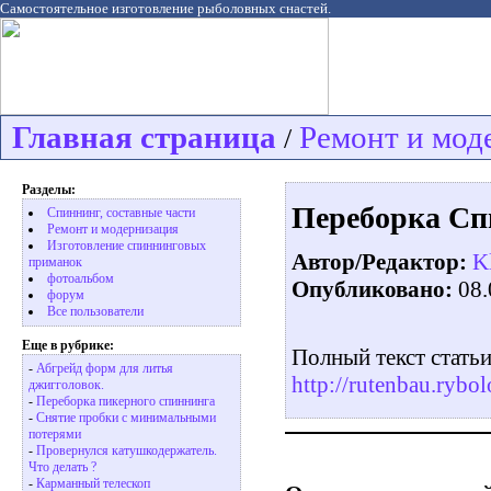
Самостоятельное изготовление рыболовных снастей.
Главная страница
Ремонт и мод
/
Разделы:
Переборка Сп
Спиннинг, составные части
Ремонт и модернизация
Изготовление спиннинговых
Автор/Редактор:
K
приманок
фотоальбом
Опубликовано:
08.
форум
Все пользователи
Еще в рубрике:
Полный текст статьи
-
Абгрейд форм для литья
http://rutenbau.rybo
джигголовок.
-
Переборка пикерного спиннинга
-
Снятие пробки с минимальными
потерями
-
Провернулся катушкодержатель.
Что делать ?
-
Карманный телескоп