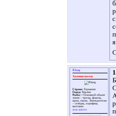
б
р
с
с
п
я
С
Klang
1
Администратор
Б
С
Страна:
Германия
Город:
Берлин
А
Рыба:
• Основной объект
ловли – треска, форель,
щука, окунь. Эпизодически
р
– селёдка, хорнфиш,
виттлинг.
п
моя анкета