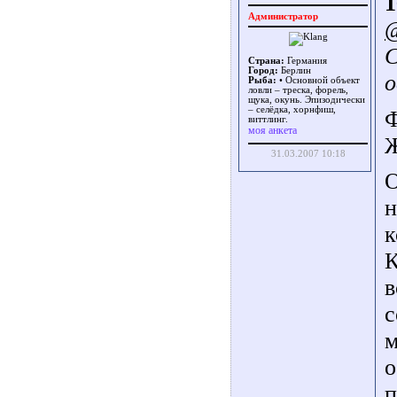
1
Администратор
С
Страна:
Германия
Город:
Берлин
о
Рыба:
• Основной объект
ловли – треска, форель,
щука, окунь. Эпизодически
– селёдка, хорнфиш,
Ф
виттлинг.
моя анкета
Ж
31.03.2007 10:18
О
н
к
К
в
с
м
о
п