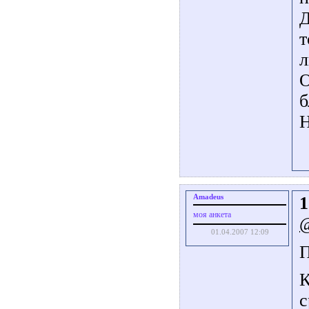
Д
т
л
О
б
Н
Amadeus
1
моя анкета
01.04.2007 12:09
П
К
с