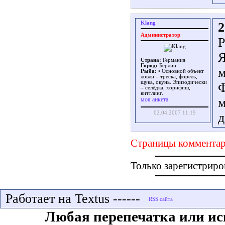
Klang
2
Администратор
Р
Я
Страна:
Германия
Город:
Берлин
м
Рыба:
• Основной объект
ловли – треска, форель,
щука, окунь. Эпизодически
Ф
– селёдка, хорнфиш,
виттлинг.
м
моя анкета
02.04.2007 11:19
д
Страницы комментар
Только зарегистриро
Работает на Textus ------
Любая перепечатка или ис