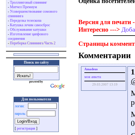
Оценка посетителей
-
Троллинговый спиннинг
-
Митчел Премиум
-
Усовершенствование сомового
спиннинга
Версия для печати -
-
Переделка телескопа
-
Катушка лечим самосброс
Интересно --->
Доба
-
Обслуживание катушки
-
Изготовление цапфового
соединения
Страницы коммент
-
Переборка Спиннинга Часть 2
Комментарии
Поиск по сайту
Amadeus
1
моя анкета
powered by
29.03.2007 13:19
М
Для пользователя
р
логин:
М
пароль:
0
[
регистрация
]