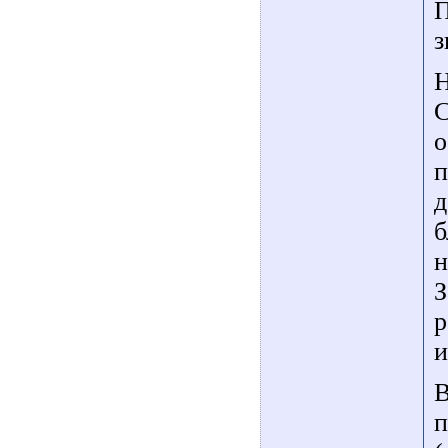
П
з
Н
С
о
п
д
б
н
З
р
и
В
п