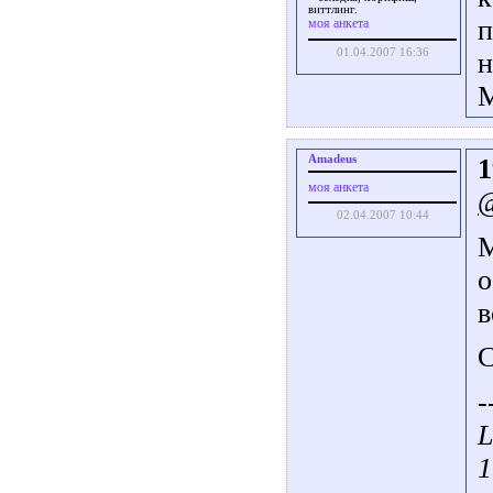
виттлинг.
п
моя анкета
01.04.2007 16:36
н
М
Amadeus
1
моя анкета
02.04.2007 10:44
М
о
в
С
-
L
1