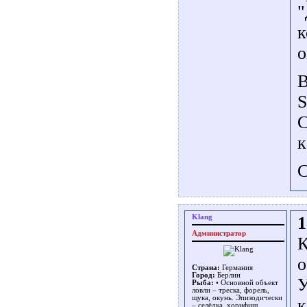
"
к
о
В
S
С
к
С
Klang
1
Администратор
К
о
Страна:
Германия
Город:
Берлин
У
Рыба:
• Основной объект
ловли – треска, форель,
щука, окунь. Эпизодически
к
– селёдка, хорнфиш,