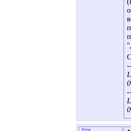
(
о
в
п
п
"
С
-
L
0
-
L
0
Klang