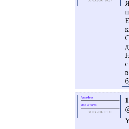
30.03.2007 10:27
Я
п
Е
к
О
д
Н
с
в
б
Amadeus
1
моя анкета
31.03.2007 01:10
Y