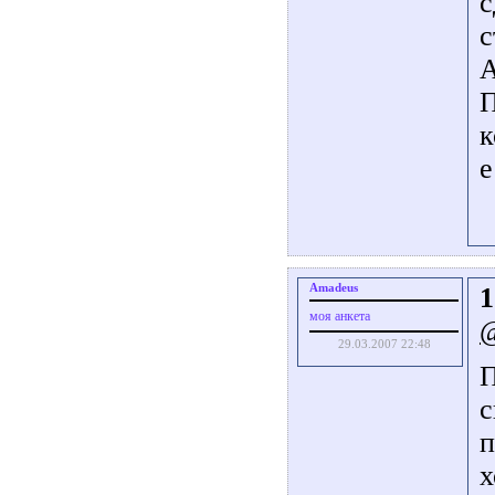
с
с
А
П
к
е
Amadeus
1
моя анкета
29.03.2007 22:48
П
с
п
х