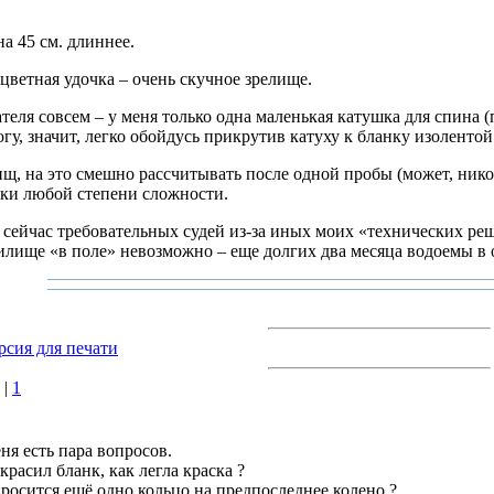
а 45 см. длиннее.
ветная удочка – очень скучное зрелище.
теля совсем – у меня только одна маленькая катушка для спина (
гу, значит, легко обойдусь прикрутив катуху к бланку изолентой
ищ, на это смешно рассчитывать после одной пробы (может, никог
ски любой степени сложности.
 сейчас требовательных судей из-за иных моих «технических реш
илище «в поле» невозможно – еще долгих два месяца водоемы в 
рсия для печати
|
1
ня есть пара вопросов.
красил бланк, как легла краска ?
росится ещё одно кольцо на предпоследнее колено ?