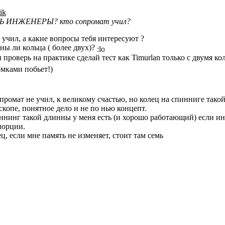
ik
Ь ИНЖЕНЕРЫ? кто сопромат учил?
 учил, а какие вопросы тебя интересуют ?
ы ли кольца ( более двух)?
 проверь на практике сделай тест как Timurlan только с двумя к
мками побьет!)
промат не учил, к великому счастью, но колец на спинниге тако
скопе, понятное дело и не по нью концепт.
нинг такой длинны у меня есть (и хорошо работающий) если ин
порции.
ц, если мне память не изменяет, стоит там семь