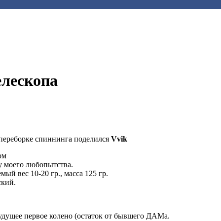
елескопа
переборке спиннинга поделился
Vvik
ом
у моего любопытства.
мый вес 10-20 гр., масса 125 гр.
ский.
удущее первое колено (остаток от бывшего ДАМа.