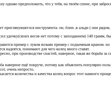
ну однако предположить, что у тебя, на твоём спине, при забросе
ет приглянувшегося инструмента- он, блин ,в альди ( они рядом, 
сил удочку(своих весов нет потому с запозданием) 140 грамм, бы
равится пример с луком возьми пример с подъемным краном. но в
тся надеятся, понимают для чего колец много ставят.
ресно, при производстве снастей, наверное, такая же борьба за
ба наверное ещё покруче, потому как объяснить популярно польз
сот, очень непросто.
касается количества и качества колец вопрос этот намного проще