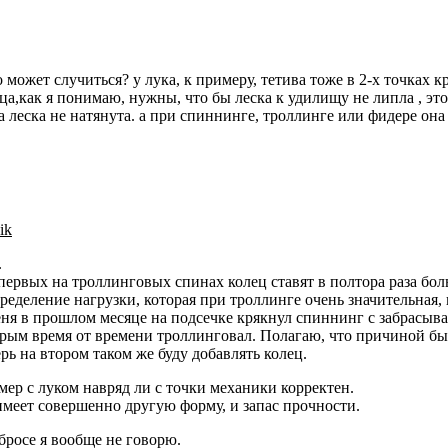
о может случиться? у лука, к примеру, тетива тоже в 2-х точках 
ца,как я понимаю, нужны, что бы леска к удилищу не липла , э
а леска не натянута. а при спиннинге, троллинге или фидере она 
ik
.
первых на троллинговых спинах колец ставят в полтора раза бо
ределение нагрузки, которая при троллинге очень значительная, 
ня в прошлом месяце на подсечке крякнул спиннинг с забрасываем
рым время от времени троллинговал. Полагаю, что причиной был
рь на втором таком же буду добавлять колец.
ер с луком навряд ли с точки механики корректен.
меет совершенно другую форму, и запас прочности.
бросе я вообще не говорю.