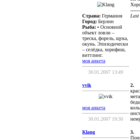
Хоро
------
Страна:
Германия
Last
Город:
Берлин
Рыба:
• Основной
объект ловли –
треска, форель, щука,
окунь. Эпизодически
– селёдка, хорнфиш,
виттлинг.
моя анкета
30.01.2007 13:49
vvik
2.
крас
мета
беда
моя анкета
коль
инст
30.01.2007 19:30
нему
Klang
3.
Пон