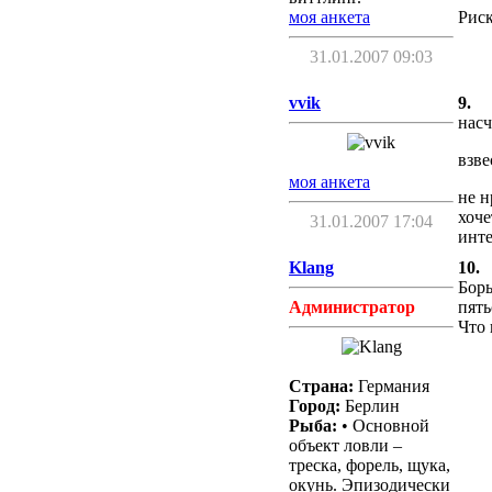
Риск
моя анкета
31.01.2007 09:03
vvik
9.
насч
взве
моя анкета
не н
хоче
31.01.2007 17:04
инте
Klang
10.
Борь
Администратор
пять
Что 
Страна:
Германия
Город:
Берлин
Рыба:
• Основной
объект ловли –
треска, форель, щука,
окунь. Эпизодически