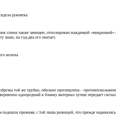
сидела рукоятка
чик спина также зачищен, отполирован наждачкой «микронкой»
 знаю, на год-два его хватает.
ого колена
 обрезка той же трубки, обильно просверлена – противоскольжени
овершенно однородный к бланку материал лучше передает сигна
а подошла прежняя, с той лишь разницей, что прежде надевалась 