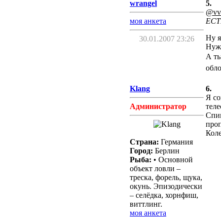
wrangel
5.
@vv
моя анкета
ЕСТ
Ну я
30.01.2007 23:26
Нужн
А ты
обло
Klang
6.
Я со
Администратор
теле
Спин
про
Коле
Страна:
Германия
Город:
Берлин
Рыба:
• Основной
объект ловли –
треска, форель, щука,
окунь. Эпизодически
– селёдка, хорнфиш,
виттлинг.
моя анкета