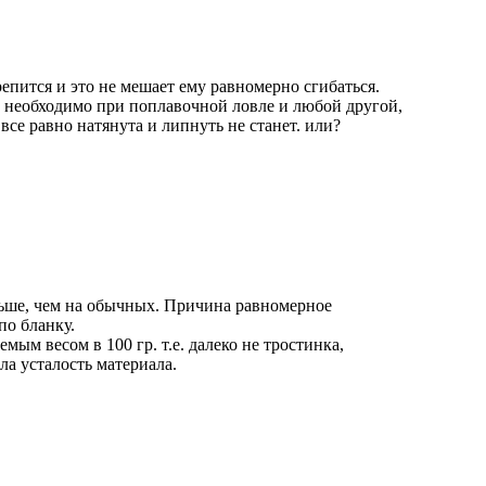
крепится и это не мешает ему равномерно сгибаться.
то необходимо при поплавочной ловле и любой другой,
все равно натянута и липнуть не станет. или?
льше, чем на обычных. Причина равномерное
по бланку.
ым весом в 100 гр. т.е. далеко не тростинка,
а усталость материала.