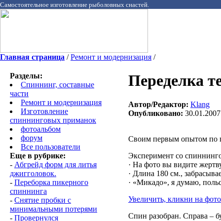
Самостоятельное изготовление рыболовных снастей.
Главная страница
/
Ремонт и модернизация
/
Разделы:
Переделка т
Спиннинг, составные
части
Ремонт и модернизация
Автор/Редактор:
Klang
Изготовление
Опубликовано:
30.01.2007
спиннинговых приманок
фотоальбом
форум
Своим первым опытом по 
Все пользователи
Еще в рубрике:
Эксперимент со спиннинг
-
Абгрейд форм для литья
· На фото вы видите жертв
джигголовок.
· Длина 180 см., забрасывае
-
Переборка пикерного
· «Микадо», я думаю, поль
спиннинга
Увеличить, кликни на фото
-
Снятие пробки с
минимальными потерями
Спин разобран. Справа – б
-
Провернулся