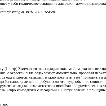
шее у тебя техническое оснащение для резки, можно позавидова
----
 edit by: klang at 30.01.2007 16:45:01
ку (1 литр) 2-компонентная подарил знакомый, марка неизвестна
лла. с окраской была беда- сохнет моментально. пробовал перча
, да еще и рвется, намаялся. нужно покупать, а не "принимать в д
цо бы надо, да лень. попробую, если что- туда обычное спиннин
румент из лидла, называется типа modelbau und gravier- set, как-т
 за 3 евро чемоданчик с насадками 100 штук всяких. в принципе,
ятно.