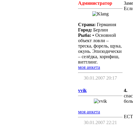
Администратор
Заме
Если
Страна:
Германия
Город:
Берлин
Рыба:
• Основной
объект ловли –
треска, форель, щука,
окунь. Эпизодически
– селёдка, хорнфиш,
виттлинг.
моя анкета
30.01.2007 20:17
vvik
4.
спас
боль
моя анкета
ЕСТ
30.01.2007 22:21