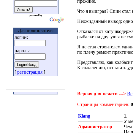
прежние.
Что я выиграл? Спин стал н
powered by
Неожиданный вывод: одноц
Для пользователя
Отказался от катушкодержа
рыбалке на другую я не смо
логин:
Я не стал строителем удил
пароль:
по плечу ремонт практиче
Представляю, как колбасит
К сожалению, испытать уд
[
регистрация
]
Версия для печати --->
Ве
Страницы комментариев:
0
Klang
1.
У ме
Администратор
Чем 
Не п