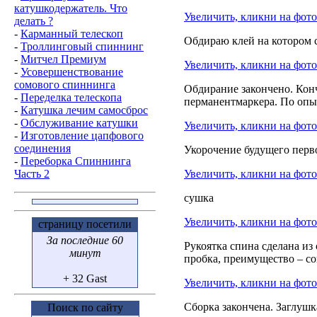
катушкодержатель. Что
Увеличить, кликни на фото
делать ?
-
Карманный телескоп
Обдираю клей на котором 
-
Троллинговый спиннинг
-
Митчел Премиум
Увеличить, кликни на фото
-
Усовершенствование
сомового спиннинга
Обдирание закончено. Кон
-
Переделка телескопа
перманентмаркера. По опыту
-
Катушка лечим самосброс
-
Обслуживание катушки
Увеличить, кликни на фото
-
Изготовление цапфового
соединения
Укорочение будущего перв
-
Переборка Спиннинга
Часть 2
Увеличить, кликни на фото
сушка
Увеличить, кликни на фото
страницу посетили
За последние 60
Рукоятка спина сделана из
минут
пробка, преимущество – с
+ 32 Gast
Увеличить, кликни на фото
Сборка закончена. Заглушк
Поиск по сайту