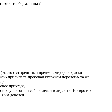
ть это что, бормашина ?
 ( часто с стыренными предметами) для окраски
ткой- прилипает. пробовал кусочком поролона- та же
ар".
говое прикручу.
о так. у нас они и сейчас лежат в лидле по 16 евро и к
 я им доволен.