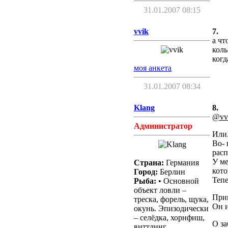
31.01.2007 08:15
vvik
7.
а чт
коль
когд
моя анкета
31.01.2007 08:34
Klang
8.
@vv
Администратор
Или
Во- 
расп
У ме
Страна:
Германия
кото
Город:
Берлин
Тепе
Рыба:
• Основной
объект ловли –
Прим
треска, форель, щука,
Он и
окунь. Эпизодически
– селёдка, хорнфиш,
О за
виттлинг.