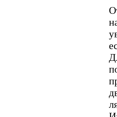
О
н
у
е
Д
п
п
д
л
И