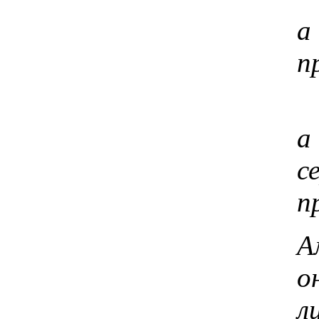
а
п
а
с
п
А
о
л