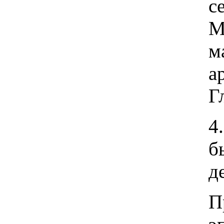
с
М
м
а
Г
4
б
д
П