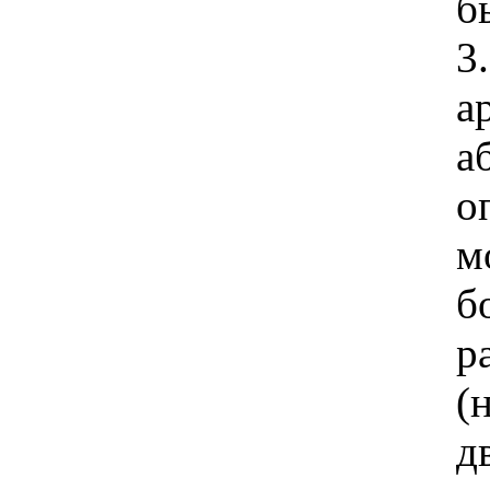
б
3
а
а
о
м
б
р
(
д