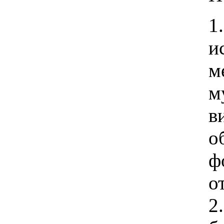
1
и
м
м
в
о
ф
о
2