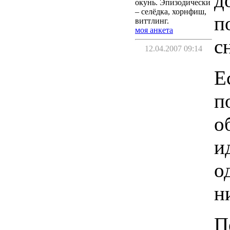
д
окунь. Эпизодически
– селёдка, хорнфиш,
п
виттлинг.
моя анкета
с
12.04.2007 09:14
Е
п
о
и
о
н
П