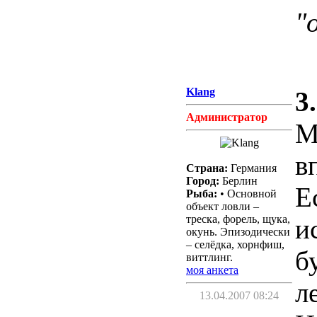
"
Klang
3.
Администратор
М
в
Страна:
Германия
Город:
Берлин
Е
Рыба:
• Основной
объект ловли –
треска, форель, щука,
и
окунь. Эпизодически
– селёдка, хорнфиш,
б
виттлинг.
моя анкета
л
13.04.2007 08:24