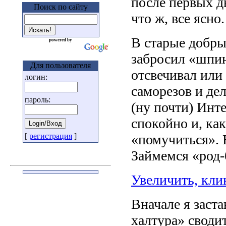
после первых д
Поиск по сайту
что ж, все ясно.
В старые добры
powered by
забросил «шпин
Для пользователя
отсвечивал или
логин:
саморезов и де
пароль:
(ну почти) Инт
спокойно и, ка
[
регистрация
]
«помучиться». 
Займемся «род-
Увеличить, кли
Вначале я заста
халтура» своди