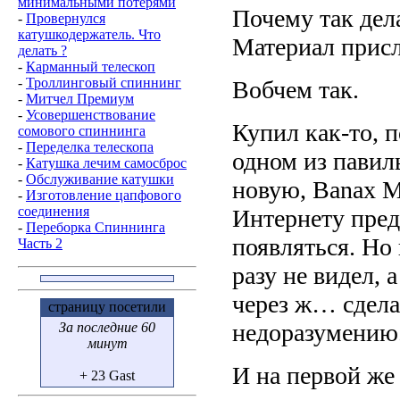
минимальными потерями
Почему так дела
-
Провернулся
катушкодержатель. Что
Материал прис
делать ?
-
Карманный телескоп
-
Троллинговый спиннинг
Вобчем так.
-
Митчел Премиум
-
Усовершенствование
Купил как-то, п
сомового спиннинга
-
Переделка телескопа
одном из павил
-
Катушка лечим самосброс
-
Обслуживание катушки
новую, Banax Me
-
Изготовление цапфового
соединения
Интернету пред
-
Переборка Спиннинга
появляться. Но
Часть 2
разу не видел, 
через ж… сдела
страницу посетили
недоразумению
За последние 60
минут
И на первой же
+ 23 Gast