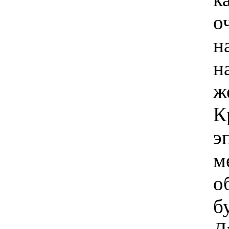
о
н
н
ж
К
э
м
о
б