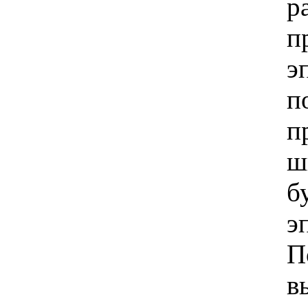
р
п
э
п
п
ш
б
э
П
в