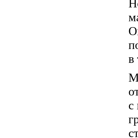
Н
м
О
п
в
М
о
с
г
с