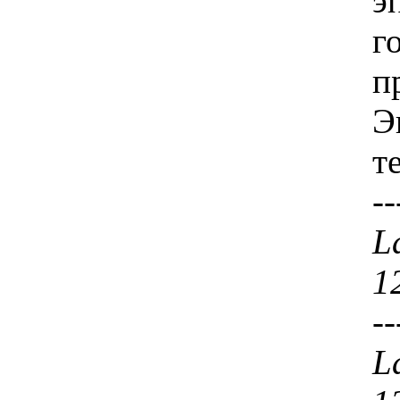
э
г
п
Э
т
--
La
1
--
La