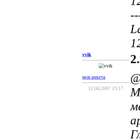
1
--
La
1
vvik
2.
@
моя анкета
М
12.04.2007 15:17
м
а
Г