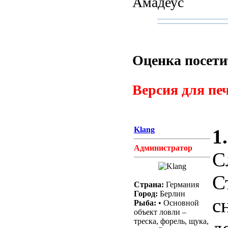
Амадеус
Оценка посети
Версия для печ
Klang
1.
Администратор
С
С
Страна:
Германия
Город:
Берлин
с
Рыба:
• Основной
объект ловли –
треска, форель, щука,