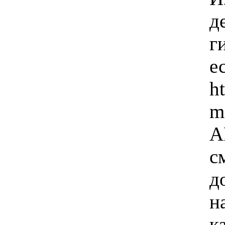
д
г
е
h
m
A
с
д
н
к