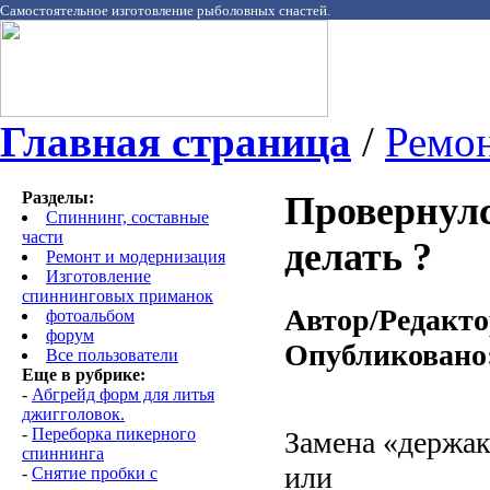
Самостоятельное изготовление рыболовных снастей.
Главная страница
/
Ремон
Разделы:
Провернулс
Спиннинг, составные
части
делать ?
Ремонт и модернизация
Изготовление
спиннинговых приманок
Автор/Редакто
фотоальбом
форум
Опубликовано
Все пользователи
Еще в рубрике:
-
Абгрейд форм для литья
джигголовок.
-
Переборка пикерного
Замена «держак
спиннинга
или
-
Снятие пробки с