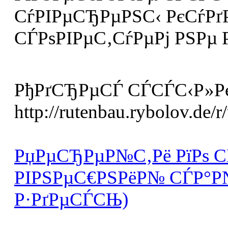
СѓРІРµСЂРµРЅС‹ РєСѓРґР°
СЃРѕРІРµС‚СѓРµРј РЅРµ
РђРґСЂРµСЃ СЃСЃС‹Р»Рє
http://rutenbau.rybolov.de
РџРµСЂРµР№С‚Рё РїРѕ С
РІРЅРµС€РЅРёР№ СЃР°Р
Р·РґРµСЃСЊ)