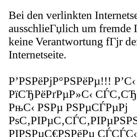
Bei den verlinkten Internetse
ausschlieГџlich um fremde 
keine Verantwortung fГјr de
Internetseite.
Р’РЅРёРјР°РЅРёРµ!!! Р’С
РїСЂРёРґРµР»С‹ СЃС‚СЂР
РњС‹ РЅРµ РЅРµСЃРµРј
РѕС‚РІРµС‚СЃС‚РІРµРЅРЅ
РІРЅРµС€РЅРёРµ СЃСЃС‹Р