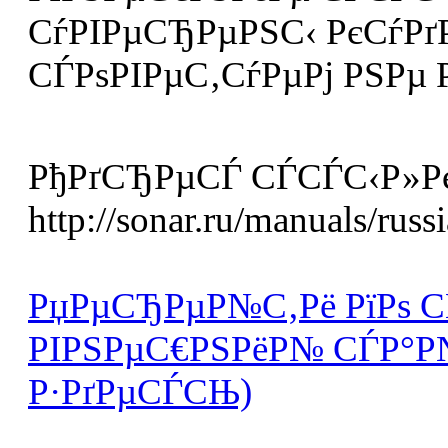
СѓРІРµСЂРµРЅС‹ РєСѓРґР°
СЃРѕРІРµС‚СѓРµРј РЅРµ
РђРґСЂРµСЃ СЃСЃС‹Р»Рє
http://sonar.ru/manuals/russi
РџРµСЂРµР№С‚Рё РїРѕ С
РІРЅРµС€РЅРёР№ СЃР°Р
Р·РґРµСЃСЊ)