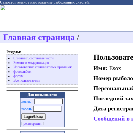
Самостоятельное изготовление рыболовных снастей.
Главная страница
/
Разделы:
Пользовате
Спиннинг, составные части
Ремонт и модернизация
Имя:
Esox
Изготовление спиннинговых приманок
фотоальбом
форум
Номер рыболо
Все пользователи
Персональный
Для пользователя
Последний за
логин:
Дата регистр
пароль:
Сообщений в 
[
регистрация
]