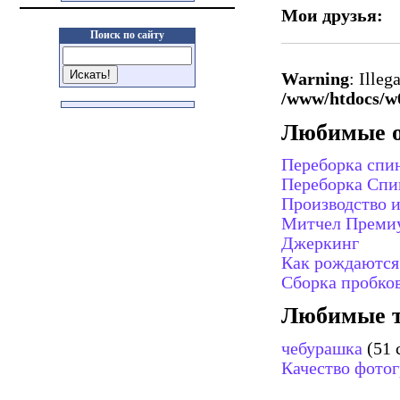
Мои друзья:
Поиск по сайту
Warning
: Illeg
/www/htdocs/w0
Любимые о
Переборка спи
Переборка Спи
Производство 
Митчел Преми
Джеркинг
Как рождаются
Сборка пробко
Любимые т
чебурашка
(51 
Качество фото