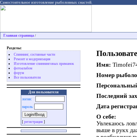
Самостоятельное изготовление рыболовных снастей.
Главная страница
/
Разделы:
Пользовате
Спиннинг, составные части
Ремонт и модернизация
Имя:
Timofei7
Изготовление спиннинговых приманок
фотоальбом
форум
Номер рыболо
Все пользователи
Персональный
Для пользователя
Последний за
логин:
Дата регистр
пароль:
О себе:
[
регистрация
]
Увлекаюсь ловл
выше в рукх да
в родбилдинг п