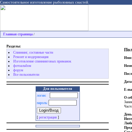
Самостоятельное изготовление рыболовных снастей.
Главная страница
/
Разделы:
Пол
Спиннинг, составные части
Ремонт и модернизация
Имя
Изготовление спиннинговых приманок
Номе
фотоальбом
форум
Посл
Все пользователи
Дата
Для пользователя
E-ma
логин:
О себ
Зани
пароль:
Част
День
[
регистрация
]
Инте
Люби
Пред
Стра