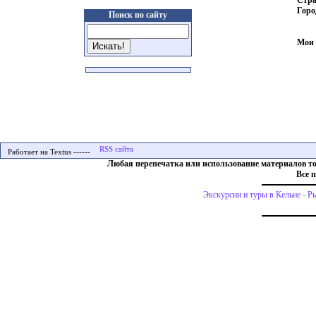
Горо
Поиск по сайту
Мои 
Работает на Textus ------
Любая перепечатка или использование материалов т
Все 
Экскурсии и туры в Кельне
-
Ры