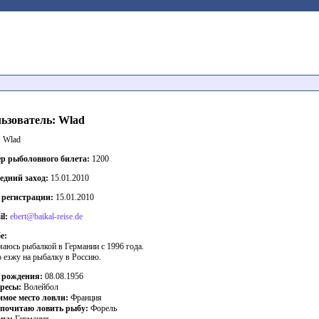
ьзователь: Wlad
:
Wlad
р рыболовного билета:
1200
едний заход:
15.01.2010
 регистрации:
15.01.2010
il:
ebert@baikal-reise.de
е:
маюсь рыбалкой в Германии с 1996 года.
о езжу на рыбалку в Россию.
 рождения:
08.08.1956
ресы:
Волейбол
мое место ловли:
Франция
почитаю ловить рыбу:
Форель
на:
Германия