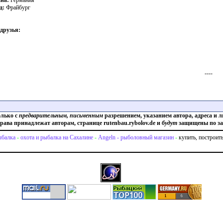
д:
Фрайбург
друзья:
----
олько с
предварительным, письменным
разрешением, указанием автора, адреса и л
права принадлежат авторам, странице rutenbau.rybolov.de и
будут
защищены по за
балка
-
охота и рыбалка на Сахалине
-
Angeln - рыболовный магазин
-
купить, построит