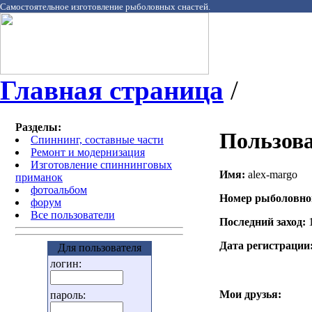
Самостоятельное изготовление рыболовных снастей.
Главная страница
/
Разделы:
Пользова
Спиннинг, составные части
Ремонт и модернизация
Изготовление спиннинговых
Имя:
alex-margo
приманок
фотоальбом
Номер рыболовно
форум
Все пользователи
Последний заход:
Дата регистрации
Для пользователя
логин:
Мои друзья:
пароль: