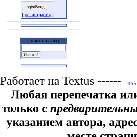
[
регистрация
]
Поиск по сайту
Работает на Textus ------
Любая перепечатка ил
только с
предварительн
указанием автора, адре
месте стран