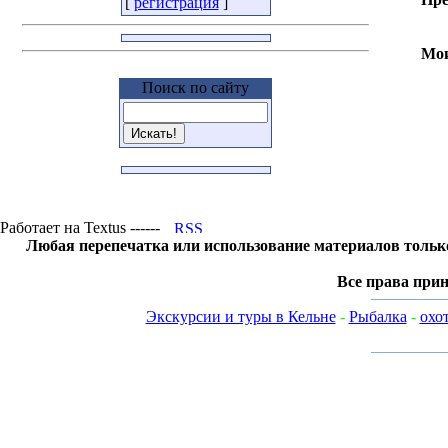
[
регистрация
]
Мои
Поиск по сайту
Работает на Textus ------
Любая перепечатка или использование материалов тольк
Все права прин
Экскурсии и туры в Кельне
-
Рыбалка
-
охо