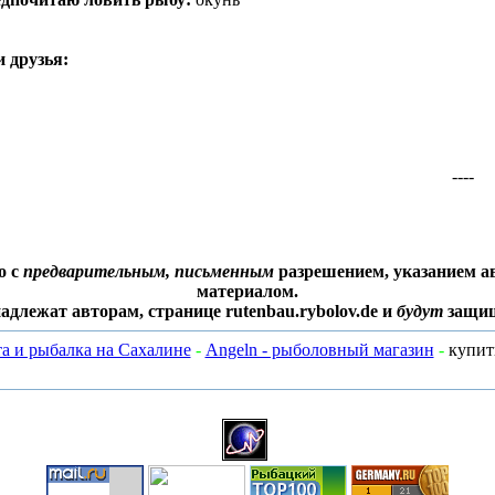
 друзья:
----
о с
предварительным, письменным
разрешением, указанием ав
материалом.
адлежат авторам, странице rutenbau.rybolov.de и
будут
защищ
та и рыбалка на Сахалине
-
Angeln - рыболовный магазин
-
купит