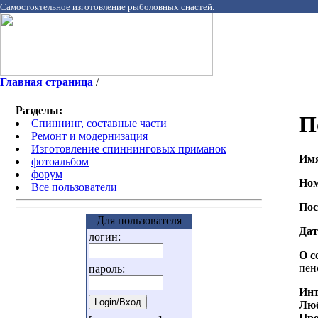
Самостоятельное изготовление рыболовных снастей.
Главная страница
/
Разделы:
П
Спиннинг, составные части
Ремонт и модернизация
Изготовление спиннинговых приманок
Им
фотоальбом
форум
Ном
Все пользователи
Пос
Для пользователя
Дат
логин:
О с
пен
пароль:
Инт
Люб
Пре