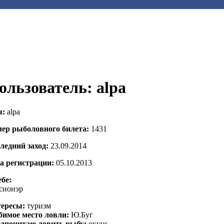
ользователь: alpa
я:
alpa
ер рыболовного билета:
1431
ледний заход:
23.09.2014
а регистрации:
05.10.2013
ебе:
сионэр
ересы:
туризм
имое место ловли:
Ю.Буг
дпочитаю ловить рыбу:
окунь