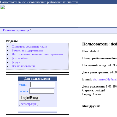
Самостоятельное изготовление рыболовных снастей.
Главная страница
/
Разделы:
Пользователь: ded
Спиннинг, составные части
Ремонт и модернизация
Имя:
ded-31
Изготовление спиннинговых приманок
Номер рыболовного бил
фотоальбом
форум
Последний заход:
24.09.
Все пользователи
Дата регистрации:
24.09
Для пользователя
E-mail:
ded-maros31@mail
логин:
День рождения:
1-01-19
Страна:
portugal
пароль:
Город:
Aveiro
[
регистрация
]
Мои друзья: