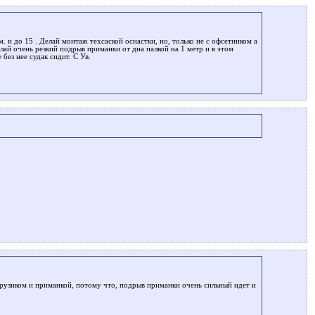
 и до 15 . Делай монтаж техсаской оснастки, но, только не с офсетником а
лай очень резкий подрыв приманки от дна палкой на 1 метр и в этом
без нее судак сидит. С Ув.
грузиком и приманкой, потому что, подрыв приманки очень сильный идет и