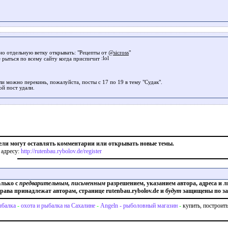
но отдельную ветку открывать: "Рецепты от
@sicross
"
е рыться по всему сайту когда приспичит
ли можно перекинь, пожалуйста, посты с 17 по 19 в тему "Судак".
ой пост удали.
ели могут оставлять комментарии или открывать новые темы.
 адресу:
http://rutenbau.rybolov.de/register
олько с
предварительным, письменным
разрешением, указанием автора, адреса и л
права принадлежат авторам, странице rutenbau.rybolov.de и
будут
защищены по за
балка
-
охота и рыбалка на Сахалине
-
Angeln - рыболовный магазин
-
купить, построит