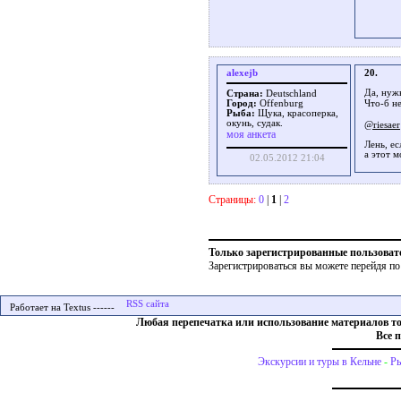
alexejb
20.
Да, нуж
Страна:
Deutschland
Что-б н
Город:
Offenburg
Рыба:
Щука, красоперка,
окунь, судак.
@riesaer
моя анкета
Лень, ес
а этот м
02.05.2012 21:04
Страницы:
0
|
1
|
2
Только зарегистрированные пользоват
Зарегистрироваться вы можете перейдя по
Работает на Textus ------
Любая перепечатка или использование материалов т
Все 
Экскурсии и туры в Кельне
-
Ры