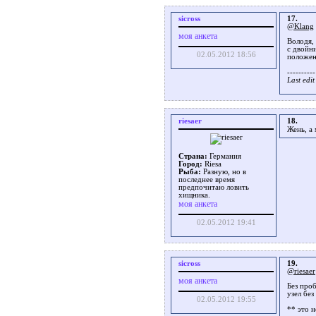
sicross
17.
@Klang
моя анкета
Володя, 
с двойн
02.05.2012 18:56
положени
----------
Last edi
riesaer
18.
Жень, а
Страна:
Германия
Город:
Riesa
Рыба:
Разную, но в
последнее время
предпочитаю ловить
хищника.
моя анкета
02.05.2012 19:41
sicross
19.
@riesaer
моя анкета
Без про
узел без
02.05.2012 19:55
** это н