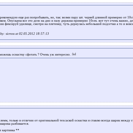
рекомендую еще раз попробывать, но, так: возми пару шт. червей длинной примерно от 10см.
иком. Опускаеш все это дело на дно и пазу держиш примерно 10сек. вот тут очень важно, де
и фексируй удилище, смотри на плетенку, чуть дернулась небольшой подсечки а то и вовсе 
t by: sicross at 02.05.2012 18:57:13
 можешь оснастку сфотать ? Очень уж интересно.
блемм, только в отличии от оригинальной техсаской оснастки я ставлю всегда шарик между 
 шарика разбивается.
е картинка **