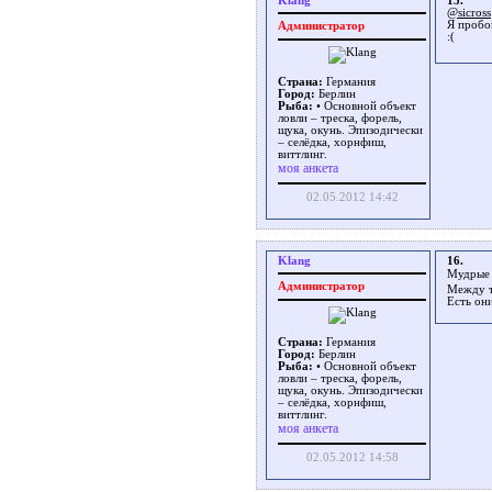
Klang
15.
@sicross
Я пробо
Администратор
Страна:
Германия
Город:
Берлин
Рыба:
• Основной объект
ловли – треска, форель,
щука, окунь. Эпизодически
– селёдка, хорнфиш,
виттлинг.
моя анкета
02.05.2012 14:42
Klang
16.
Мудрые 
Администратор
Между те
Есть он
Страна:
Германия
Город:
Берлин
Рыба:
• Основной объект
ловли – треска, форель,
щука, окунь. Эпизодически
– селёдка, хорнфиш,
виттлинг.
моя анкета
02.05.2012 14:58