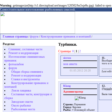
Warning
: getimagesize(http://s1.directupload.net/images/120502/bn5xje8u.jpg): failed to o
Самостоятельное изготовление рыболовных снастей.
Главная страница
форум
Конструирование приманок и монтажей
/
/
/
Разделы:
Турбинки.
Спиннинг, составные части
Страницы:
0
|
1
|
2
Ремонт и модернизация
Изготовление спиннинговых
sicross
11.
приманок
Вообщем 
того и т
моя анкета
фотоальбом
форум
----------
01.05.2012 20:28
Общая сборка спиннинга
Last edi
Ремонт и модернизация
Станки и инструменты
Конструирование приманок и
Klang
12.
монтажей
@grizzl
Ловля хищника
Администратор
Cоставные части, конструкция и
Была та
сборка
Заводские снасти
Страна:
Германия
Около рыбалки
Город:
Берлин
Рыболовные места
Рыба:
• Основной объект