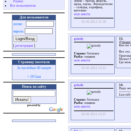
Разное
ловли – треска, форель,
щука, окунь. Эпизодически
Все пользователи
– селёдка, хорнфиш,
виттлинг.
моя анкета
Для пользователя
01.05.2012 21:26
логин:
пароль:
grizzly
13.
@riesaer
Как то 
[
регистрация
]
Вот это
Страна:
Germany
Оригина
Рыба:
хищник
Может б
моя анкета
Страницу посетили
Где мож
За последние 60 минут
02.05.2012 13:21
+ 19 Gast
grizzly
14.
Поиск по сайту
Надо же,
----------
Last edi
Страна:
Germany
Рыба:
хищник
powered by
моя анкета
02.05.2012 13:37