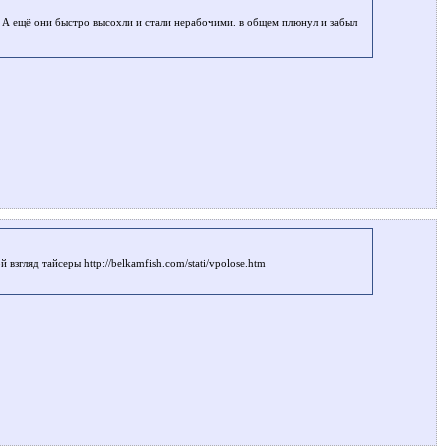
л. А ещё они быстро высохли и стали нерабочими. в общем плюнул и забыл
згляд тайсеры http://belkamfish.com/stati/vpolose.htm