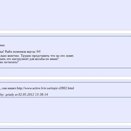
так
 да! Рыба поменяла вкусы
льно конечно. Трудно представить что на это ловят.
ыть это инструмент для косьбы по ямам?
но почитать?
 сам нашел http://www.active.lviv.ua/topic-t2802.html
t by: grizzly at 02.05.2012 13:38:14