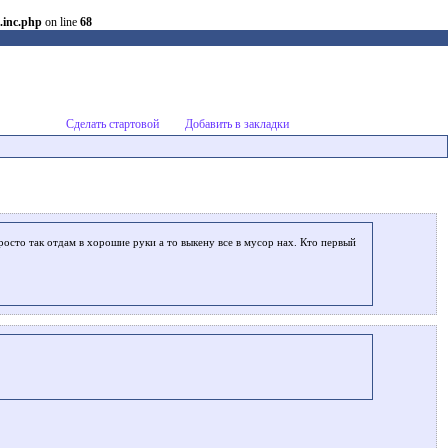
.inc.php
on line
68
Сделать стартовой
Добавить в закладки
росто так отдам в хорошие руки а то выкену все в мусор нах. Кто первый