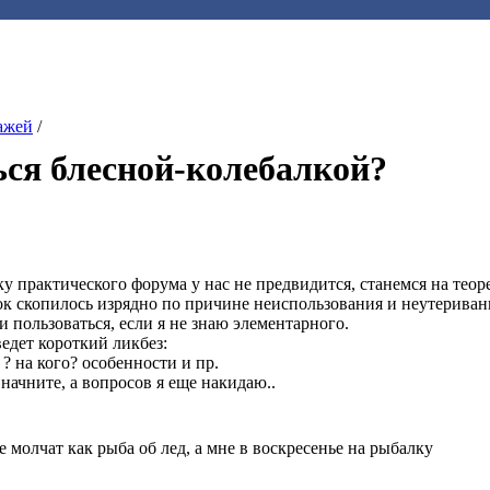
ажей
/
ься блесной-колебалкой?
ку практического форума у нас не предвидится, станемся на теор
ок скопилось изрядно по причине неиспользования и неутериван
и пользоваться, если я не знаю элементарного.
ведет короткий ликбез:
 ? на кого? особенности и пр.
начните, а вопросов я еще накидаю..
е молчат как рыба об лед, а мне в воскресенье на рыбалку