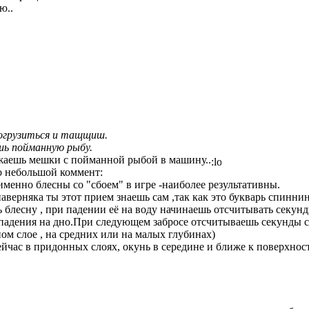
ю..
огрузиться и тащщиш.
ь пойманную рыбу.
жаешь мешки с пойманной рыбой в машину..
 небольшой коммент:
именно блесны со "сбоем" в игре -наиболее результативны.
наверняка ты этот прием знаешь сам ,так как это букварь спиннин
 блесну , при падении её на воду начинаешь отсчитывать секун
падения на дно.При следующем забросе отсчитываешь секунды сн
ом слое , на средних или на малых глубинах)
йчас в придонных слоях, окунь в середине и ближе к поверхности
.