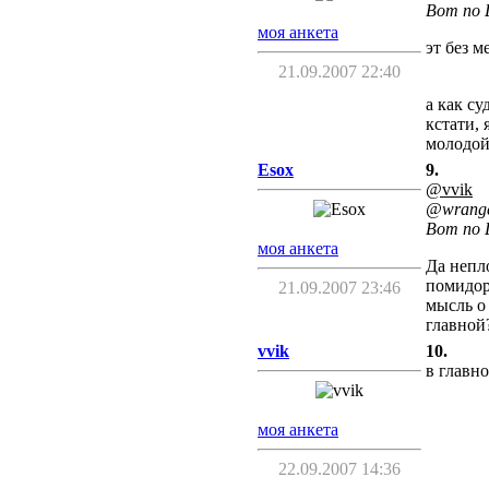
Вот по 
моя анкета
эт без м
21.09.2007 22:40
а как су
кстати, 
молодой 
Esox
9.
@vvik
@wrang
Вот по 
моя анкета
Да непл
помидор
21.09.2007 23:46
мысль о
главной
vvik
10.
в главн
моя анкета
22.09.2007 14:36