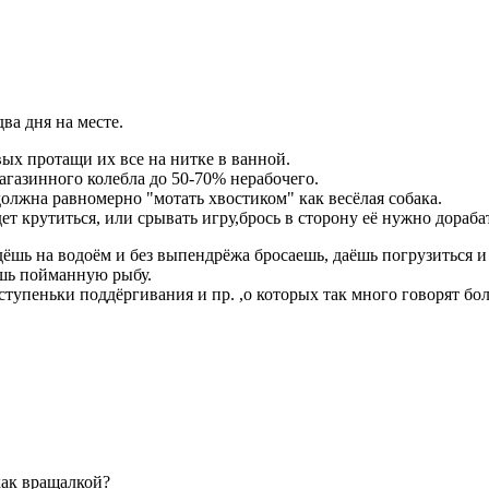
ва дня на месте.
вых протащи их все на нитке в ванной.
агазинного колебла до 50-70% нерабочего.
должна равномерно "мотать хвостиком" как весёлая собака.
ет крутиться, или срывать игру,брось в сторону её нужно дораба
дёшь на водоём и без выпендрёжа бросаешь, даёшь погрузиться 
ь пойманную рыбу.
ступеньки поддёргивания и пр. ,о которых так много говорят бол
как вращалкой?