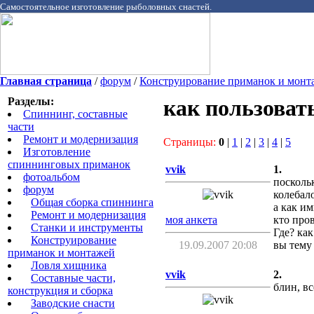
Самостоятельное изготовление рыболовных снастей.
Главная страница
/
форум
/
Конструирование приманок и монт
Разделы:
как пользоват
Спиннинг, составные
части
Ремонт и модернизация
Страницы:
0
|
1
|
2
|
3
|
4
|
5
Изготовление
спиннинговых приманок
vvik
1.
фотоальбом
посколь
форум
колебал
Общая сборка спиннинга
а как им
Ремонт и модернизация
моя анкета
кто про
Станки и инструменты
Где? как
Конструирование
19.09.2007 20:08
вы тему 
приманок и монтажей
Ловля хищника
vvik
2.
Cоставные части,
блин, вс
конструкция и сборка
Заводские снасти