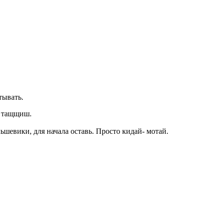
тывать.
и тащщиш.
ьшевики, для начала оставь. Просто кидай- мотай.