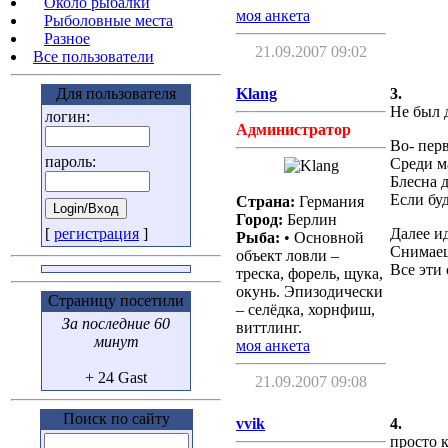
Около рыбалки
моя анкета
Рыболовные места
Разное
21.09.2007 09:02
Все пользователи
Для пользователя
Klang
3.
Не был д
логин:
Администратор
Во- пер
пароль:
Среди м
Блесна 
Если буд
Страна:
Германия
Город:
Берлин
[
регистрация
]
Далее и
Рыба:
• Основной
Снимаеш
объект ловли –
Все эти 
треска, форель, щука,
окунь. Эпизодически
Страницу посетили
– селёдка, хорнфиш,
За последние 60
виттлинг.
минут
моя анкета
+ 24 Gast
21.09.2007 09:08
Поиск по сайту
vvik
4.
просто 