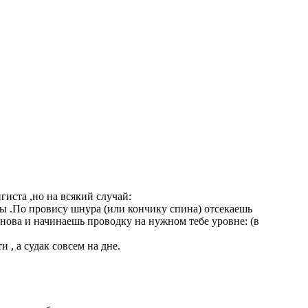
гиста ,но на всякий случай:
ды .По провису шнура (или кончику спина) отсекаешь
ова и начинаешь проводку на нужном тебе уровне: (в
 , а судак совсем на дне.