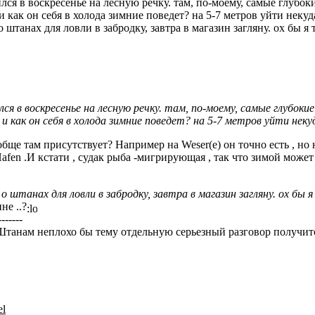
лся в воскресенье на лесную речку. там, по-моему, самые глубок
и как он себя в холода зимние поведет? на 5-7 метров уйти некуда
 штанах для ловли в забродку, завтра в магазин загляну. ох бы я
лся в воскресенье на лесную речку. там, по-моему, самые глубок
и как он себя в холода зимние поведет? на 5-7 метров уйти неку
бще там присутствует? Например на Weser(е) он точно есть , но н
afen .И кстати , судак рыба -мигрирующая , так что зимой може
о штанах для ловли в забродку, завтра в магазин загляну. ох бы
не ..?
-------
Штанам неплохо бы тему отдельную серьезный разговор получит
l