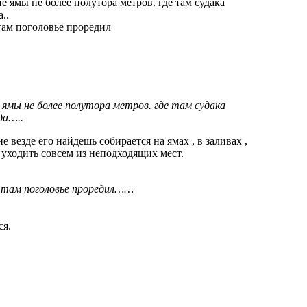
ие ямы не более полутора метров. где там судака
..
 там поголовье проредил
ие ямы не более полутора метров. где там судака
да…..
е везде его найдешь собирается на ямах , в заливах ,
т уходить совсем из неподходящих мест.
 я там поголовье проредил……
ся.