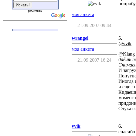
попробу
powered by
моя анкета
21.09.2007 09:44
wrangel
5.
@vvik
моя анкета
@Klang
даёшь п
21.09.2007 16:24
Снимаеш
И загру
Попутно
Иногда 
и еще : 
Кидаешь
момент 
придонн
Счука се
vvik
6.
спасибо