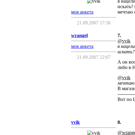
я нацели
искать? 
моя анкета
мечтаю о
21.09.2007 17:36
wrangel
7.
@vvik
моя анкета
я нацели
искать? 
21.09.2007 22:07
А он воо
либо в H
@vvik
мечтаю 
В магази
-----------
Вот по 
vvik
8.
@wrange