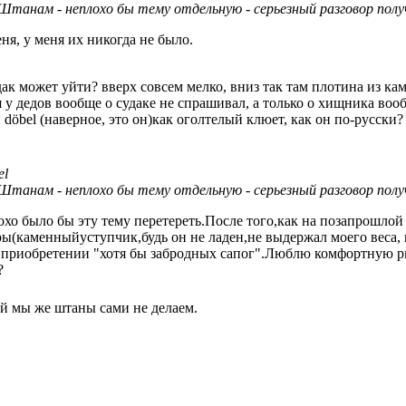
Штанам - неплохо бы тему отдельную - серьезный разговор полу
еня, у меня их никогда не было.
дак может уйти? вверх совсем мелко, вниз так там плотина из ка
я у дедов вообще о судаке не спрашивал, а только о хищника воо
döbel (наверное, это он)как оголтелый клюет, как он по-русски?
el
Штанам - неплохо бы тему отдельную - серьезный разговор полу
охо было бы эту тему перетереть.После того,как на позапрошлой
ы(каменныйуступчик,будь он не ладен,не выдержал моего веса,
 приобретении "хотя бы забродных сапог".Люблю комфортную ры
?
ой мы же штаны сами не делаем.