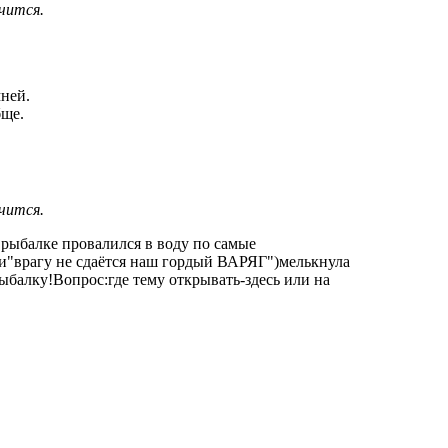
чится.
мней.
бще.
чится.
 рыбалке провалился в воду по самые
 и"врагу не сдаётся наш гордый ВАРЯГ")мелькнула
балку!Вопрос:где тему открывать-здесь или на