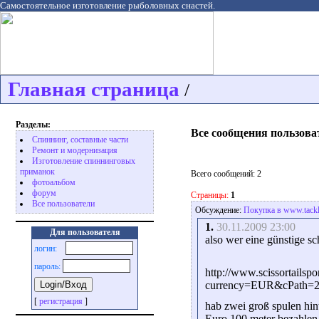
Самостоятельное изготовление рыболовных снастей.
Главная страница
/
Разделы:
Все сообщения пользова
Спиннинг, составные части
Ремонт и модернизация
Изготовление спиннинговых
приманок
Всего сообщений: 2
фотоальбом
форум
Страницы:
1
Все пользователи
Обсуждение:
Покупка в www.tack
1.
30.11.2009 23:00
Для пользователя
also wer eine günstige sc
логин:
пароль:
http://www.scissortailsp
currency=EUR&cPath=2
[
регистрация
]
hab zwei groß spulen hint
Euro 100 meter bezahlen 