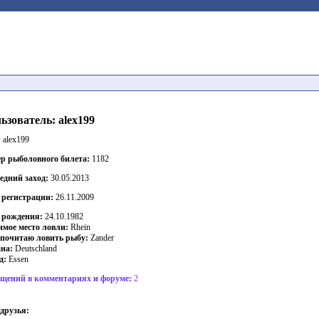
ьзователь: alex199
:
alex199
р рыболовного билета:
1182
едний заход:
30.05.2013
 регистрации:
26.11.2009
 рождения:
24.10.1982
мое место ловли:
Rhein
почитаю ловить рыбу:
Zander
на:
Deutschland
д:
Essen
щений в комментариях и форуме:
2
друзья: