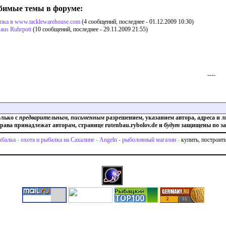
имые темы в форуме:
пка в www.tacklewarehouse.com
(4 сообщений, последнее - 01.12.2009 10:30)
 aus Ruhrpott
(10 сообщений, последнее - 29.11.2009 21:55)
----
олько с
предварительным, письменным
разрешением, указанием автора, адреса и л
права принадлежат авторам, странице rutenbau.rybolov.de и
будут
защищены по за
балка
-
охота и рыбалка на Сахалине
-
Angeln - рыболовный магазин
-
купить, построит