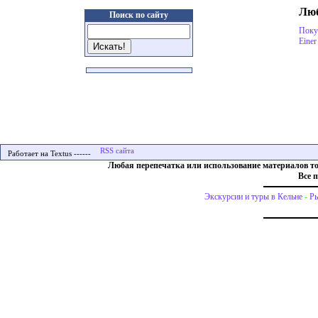
Люб
Поиск по сайту
Поку
Einer
Работает на Textus ------
Любая перепечатка или использование материалов т
Все 
Экскурсии и туры в Кельне
-
Ры