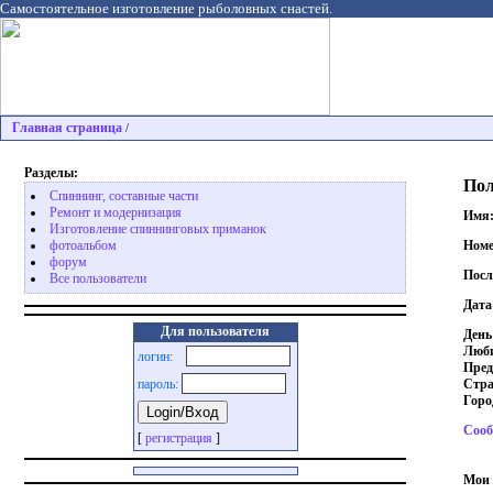
Самостоятельное изготовление рыболовных снастей.
Главная страница
/
Разделы:
Пол
Спиннинг, составные части
Ремонт и модернизация
Имя
Изготовление спиннинговых приманок
Номе
фотоальбом
форум
Посл
Все пользователи
Дата
Для пользователя
День
Люби
логин:
Пред
Стра
пароль:
Горо
Сооб
[
регистрация
]
Мои 