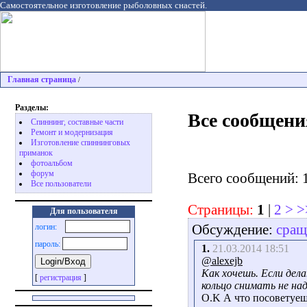
Самостоятельное изготовление рыболовных снастей.
Главная страница
/
Разделы:
Все сообщени
Спиннинг, составные части
Ремонт и модернизация
Изготовление спиннинговых
приманок
фотоальбом
форум
Всего сообщений: 
Все пользователи
Страницы:
1
|
2
>
>
Для пользователя
Обсуждение:
сращ
логин:
пароль:
1.
21.03.2014 18:51
@alexejb
Как хочешь. Если дел
[
регистрация
]
кольцо снимать не на
O.K А что посоветуеш