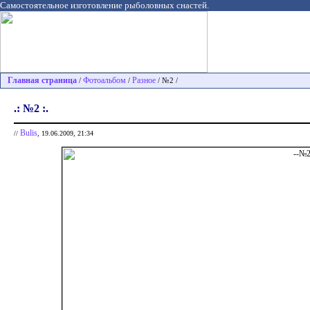
Самостоятельное изготовление рыболовных снастей.
Главная страница
Фотоальбом
Разное
/
/
/ №2 /
.: №2 :.
Bulis
//
, 19.06.2009, 21:34