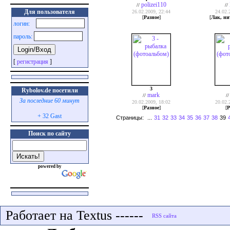
polizei110
//
//
Для пользователя
26.02.2009, 22:44
24.02.
[
Разное
]
[
Лак, ни
логин:
пароль:
[
регистрация
]
3
Rybolov.de посетили
mark
//
/
За последние 60 минут
20.02.2009, 18:02
20.02.
[
Разное
]
[
Р
+ 32 Gast
Страницы:
...
31
32
33
34
35
36
37
38
39
Поиск по сайту
powered by
Работает на Textus ------