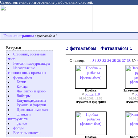
Самостоятельное изготовление рыболовных снастей.
Главная страница
/ фотоальбом /
Разделы:
.: фотоальбом - Фотоальбом :.
Спиннинг, составные
части
Страницы:
...
31
32
33
34
35
36
37
38
39
Ремонт и модернизация
Изготовление
спиннинговых приманок
фотоальбом
Бланк
Кольца
Пробка.
Заготовки
Лак, нитки и декор
polizei110
po
//
//
Воблеры
01.03.2009, 18:52
01.03.
Катушкодержатель
[
Рукоять и форгрип
]
[
Рукоят
Рукоять и форгрип
Приманки и монтаж
Станки и
инструменты
разное
форум
Все пользователи
Пробка.
Капе