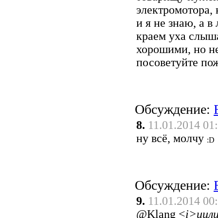
электромотора, к
и я не знаю, а 
краем уха слыш
хорошими, но н
посоветуйте пож
Обсуждение:
8.
11.01.2014 01
ну всё, молчу
Обсуждение:
9.
11.01.2014 00
@Klang
<
i>цил