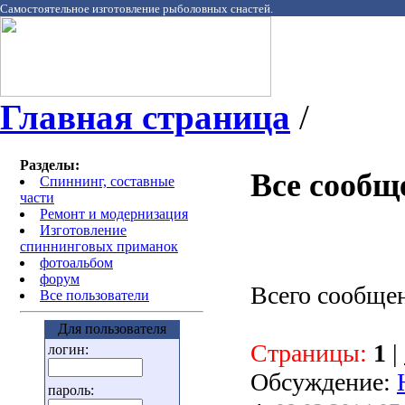
Самостоятельное изготовление рыболовных снастей.
Главная страница
/
Разделы:
Все сообщ
Спиннинг, составные
части
Ремонт и модернизация
Изготовление
спиннинговых приманок
фотоальбом
форум
Всего сообще
Все пользователи
Для пользователя
Страницы:
1
|
логин:
Обсуждение:
пароль: