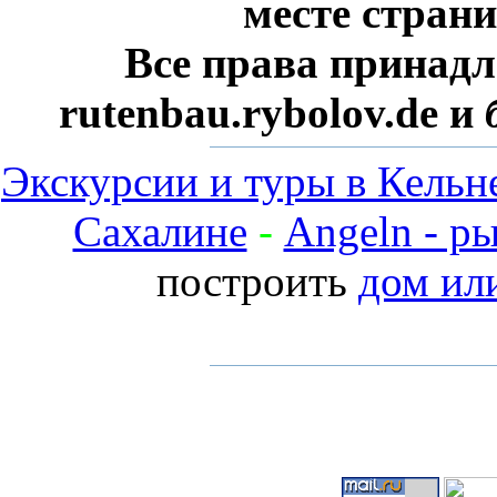
месте стран
Все права принадл
rutenbau.rybolov.de и
Экскурсии и туры в Кельн
Сахалине
-
Angeln - р
построить
дом ил