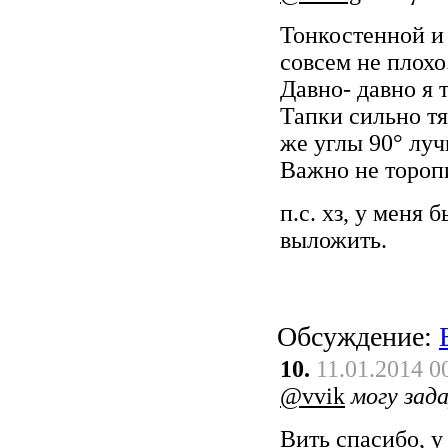
Тонкостенной и
совсем не плохо
Давно- давно я 
Тапки сильно тя
же углы 90° луч
Важно не тороп
п.с. хз, у меня 
выложить.
Обсуждение:
10.
11.01.2014 0
@vvik
могу зад
Вить спасибо, у