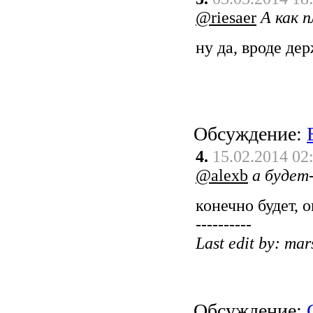
@riesaer
А как п
ну да, вроде де
Обсуждение:
4.
15.02.2014 02
@alexb
а будет
конечно будет, 
----------
Last edit by: ma
Обсуждение: