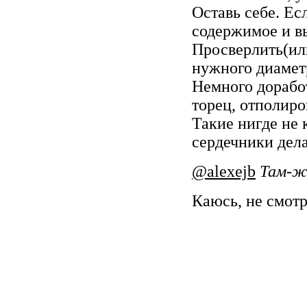
Оставь себе. Е
содержимое и в
Просверлить(или
нужного диамет
Немного дорабо
торец, отполиро
Такие нигде не 
сердечники дела
@alexejb
Там-ж
Каюсь, не смот