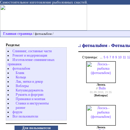
Самостоятельное изготовление рыболовных снастей.
Главная страница
/ фотоальбом /
Разделы:
.: фотоальбом - Фотоаль
Спиннинг, составные части
Ремонт и модернизация
Страницы:
...
5
6
7
8
9
10
11
1
Изготовление спиннинговых
приманок
фотоальбом
Бланк
Кольца
Лак, нитки и декор
Лосось
Воблеры
Bulis
//
Катушкодержатель
01.09.2010, 21:35
Рукоять и форгрип
[
Воблеры
]
Приманки и монтаж
Станки и инструменты
разное
форум
Все пользователи
Лосось
Для пользователя