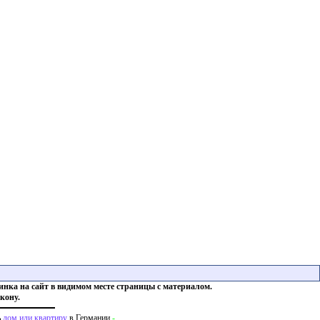
инка на сайт в видимом месте страницы с материалом.
кону.
ь
дом или квартиру
в Германии
-