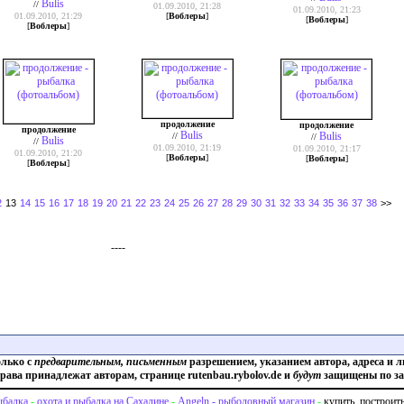
Bulis
//
01.09.2010, 21:28
01.09.2010, 21:23
01.09.2010, 21:29
[
Воблеры
]
[
Воблеры
]
[
Воблеры
]
продолжение
продолжение
продолжение
Bulis
Bulis
//
//
Bulis
//
01.09.2010, 21:19
01.09.2010, 21:17
01.09.2010, 21:20
[
Воблеры
]
[
Воблеры
]
[
Воблеры
]
2
13
14
15
16
17
18
19
20
21
22
23
24
25
26
27
28
29
30
31
32
33
34
35
36
37
38
>>
----
олько с
предварительным, письменным
разрешением, указанием автора, адреса и л
права принадлежат авторам, странице rutenbau.rybolov.de и
будут
защищены по за
балка
-
охота и рыбалка на Сахалине
-
Angeln - рыболовный магазин
-
купить, построит