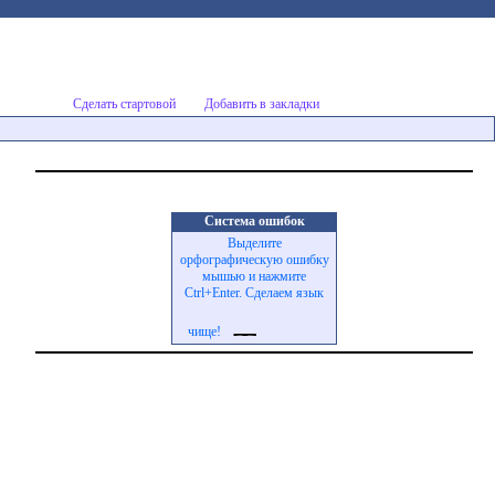
Сделать стартовой
Добавить в закладки
Система ошибок
Выделите
орфографическую ошибку
мышью и нажмите
Ctrl+Enter. Сделаем язык
чище!