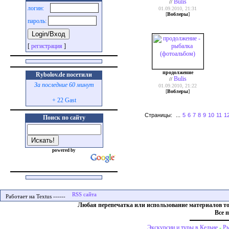
Bulis
//
логин:
01.09.2010, 21:31
[
Воблеры
]
пароль:
[
регистрация
]
продолжение
Rybolov.de посетили
Bulis
//
За последние 60 минут
01.09.2010, 21:22
[
Воблеры
]
+ 22 Gast
Страницы:
...
5
6
7
8
9
10
11
1
Поиск по сайту
powered by
Работает на Textus ------
Любая перепечатка или использование материалов т
Все 
Экскурсии и туры в Кельне
-
Ры