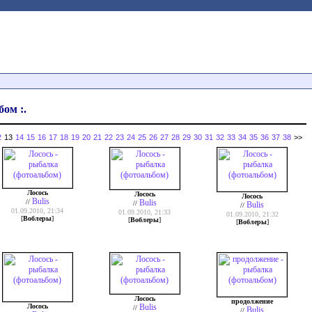
бом :.
2
13
14
15
16
17
18
19
20
21
22
23
24
25
26
27
28
29
30
31
32
33
34
35
36
37
38
>>
Лосось
Лосось
Лосось
Bulis
//
Bulis
//
Bulis
//
01.09.2010, 21:34
01.09.2010, 21:33
01.09.2010, 21:32
[
Воблеры
]
[
Воблеры
]
[
Воблеры
]
Лосось
продолжение
Лосось
Bulis
//
Bulis
//