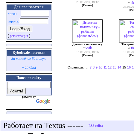
25.08.2010, 19:12
al
//
[
Разное
]
Для пользователя
23.08.20
[
Ра
логин:
пароль:
[
регистрация
]
Движется потихоньку
Токарны
vvik
ri
//
//
14.08.2010, 19:26
13.08.20
Rybolov.de посетили
[
Разное
]
[
Ра
За последние 60 минут
Страницы:
...
7
8
9
10
11
12
13
14
15
16
1
+ 25 Gast
Поиск по сайту
powered by
Работает на Textus ------