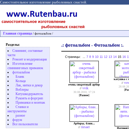
Самостоятельное изготовление рыболовных снастей.
Главная страница
/ фотоальбом /
Разделы:
.: фотоальбом - Фотоальбом :.
Спиннинг, составные
части
Страницы:
...
7
8
9
10
11
12
13
14
15
16
1
Ремонт и модернизация
Изготовление
спиннинговых приманок
фотоальбом
Бланк
катушка с
Кольца
vov
//
очень сикретный арбор
Лак, нитки и декор
28.08.20
vvik
//
Воблеры
[
Ра
30.08.2010, 17:24
Катушкодержатель
[
Разное
]
Рукоять и форгрип
Приманки и монтаж
Станки и
инструменты
разное
форум
Арборы, блин...
Все пользователи
riesaer
//
Натяжит