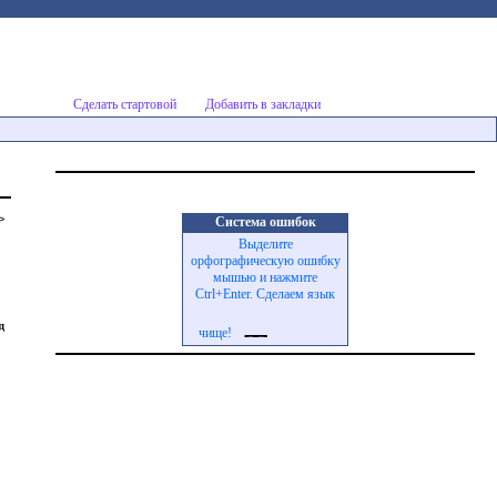
Сделать стартовой
Добавить в закладки
>
Система ошибок
Выделите
орфографическую ошибку
мышью и нажмите
Ctrl+Enter. Сделаем язык
д
чище!