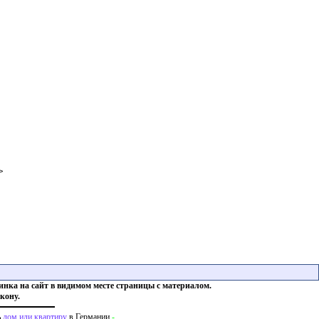
>
инка на сайт в видимом месте страницы с материалом.
кону.
ь
дом или квартиру
в Германии
-