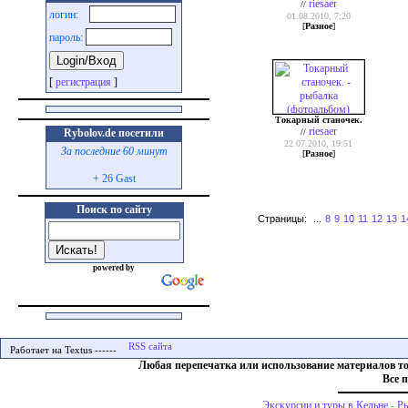
riesaer
//
логин:
01.08.2010, 7:20
[
Разное
]
пароль:
[
регистрация
]
Токарный станочек.
riesaer
//
Rybolov.de посетили
22.07.2010, 19:51
За последние 60 минут
[
Разное
]
+ 26 Gast
Поиск по сайту
Страницы:
...
8
9
10
11
12
13
1
powered by
Работает на Textus ------
Любая перепечатка или использование материалов т
Все 
Экскурсии и туры в Кельне
-
Ры