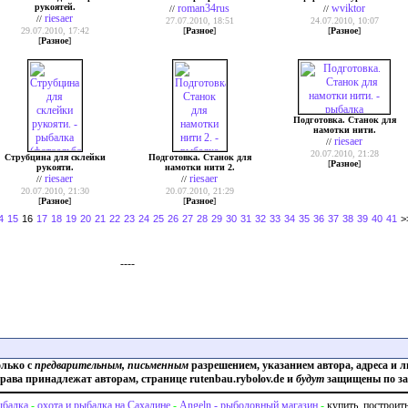
рукоятей.
roman34rus
wviktor
//
//
riesaer
//
27.07.2010, 18:51
24.07.2010, 10:07
29.07.2010, 17:42
[
Разное
]
[
Разное
]
[
Разное
]
Подготовка. Станок для
намотки нити.
riesaer
//
20.07.2010, 21:28
Струбцина для склейки
Подготовка. Станок для
[
Разное
]
рукояти.
намотки нити 2.
riesaer
riesaer
//
//
20.07.2010, 21:30
20.07.2010, 21:29
[
Разное
]
[
Разное
]
4
15
16
17
18
19
20
21
22
23
24
25
26
27
28
29
30
31
32
33
34
35
36
37
38
39
40
41
>
----
олько с
предварительным, письменным
разрешением, указанием автора, адреса и л
права принадлежат авторам, странице rutenbau.rybolov.de и
будут
защищены по за
балка
-
охота и рыбалка на Сахалине
-
Angeln - рыболовный магазин
-
купить, построит