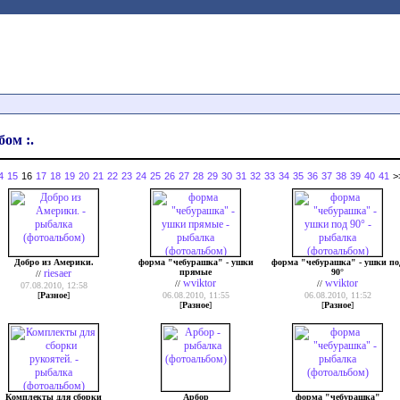
бом :.
4
15
16
17
18
19
20
21
22
23
24
25
26
27
28
29
30
31
32
33
34
35
36
37
38
39
40
41
>
Добро из Америки.
форма "чебурашка" - ушки
форма "чебурашка" - ушки по
riesaer
прямые
90°
//
wviktor
wviktor
//
//
07.08.2010, 12:58
[
Разное
]
06.08.2010, 11:55
06.08.2010, 11:52
[
Разное
]
[
Разное
]
Комплекты для сборки
Арбор
форма "чебурашка"