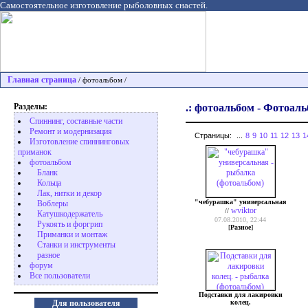
Самостоятельное изготовление рыболовных снастей.
Главная страница
/ фотоальбом /
Разделы:
.: фотоальбом - Фотоаль
Спиннинг, составные части
Ремонт и модернизация
Страницы:
...
8
9
10
11
12
13
1
Изготовление спиннинговых
приманок
фотоальбом
Бланк
Кольца
Лак, нитки и декор
"чебурашка" универсальная
Воблеры
wviktor
//
Катушкодержатель
07.08.2010, 22:44
Рукоять и форгрип
[
Разное
]
Приманки и монтаж
Станки и инструменты
разное
форум
Все пользователи
Подставки для лакировки
колец.
Для пользователя