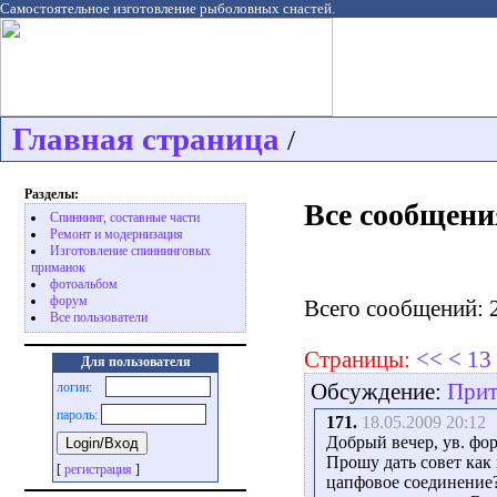
Самостоятельное изготовление рыболовных снастей.
Главная страница
/
Разделы:
Все сообщени
Спиннинг, составные части
Ремонт и модернизация
Изготовление спиннинговых
приманок
фотоальбом
форум
Всего сообщений: 
Все пользователи
Страницы:
<<
<
13
Для пользователя
Обсуждение:
Прит
логин:
пароль:
171.
18.05.2009 20:12
Добрый вечер, ув. фо
Прошу дать совет как 
[
регистрация
]
цапфовое соединение?