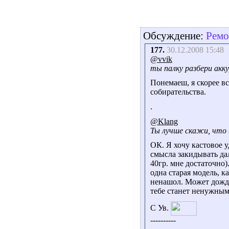
Обсуждение:
Ремо
177.
30.12.2008 15:48
@vvik
ты палку разбери ак
Понемаеш, я скорее вс
собирательства.
.
@Klang
Ты лучше скажи, что
ОК. Я хочу кастовое у
смысла закидывать дал
40гр. мне достаточно)
одна старая модель, ка
ненашол. Может дожду
тебе станет ненужным 
С Ув.
----------