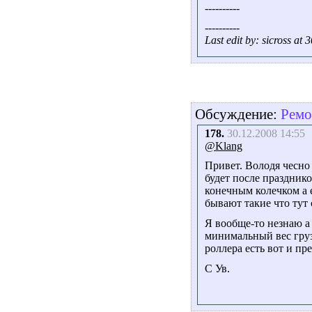
----------
----------
Last edit by: sicross at
Обсуждение:
Ремо
178.
30.12.2008 14:55
@Klang
Привет. Володя чесно 
будет после празднико
конечным колечком а 
бывают такие что тут
Я вообще-то незнаю 
минимальный вес грузо
роллера есть вот и п
С Ув.