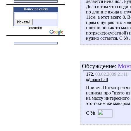
делается ненашол. Бу
Дело в том что соеди
Поиск по сайту
по длинне входа в гл
11см. а этот всего 8.
прям ощущяю что коле
плотно но как то мало
powered by
потряске(окуратной) н
нужно остается. С Ув.
Обсуждение:
Монт
172.
03.02.2009 21:11
@marschall
Привет. Посмотрел я н
написал про "взято из
на массу интересного 
это таким же макаром
С Ув.