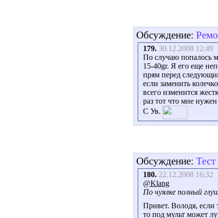
Обсуждение:
Ремо
179.
30.12.2008 12:49
По случаю попалось м
15-40gr. Я его еще не
прям перед следующим
если заменить колечк
всего изменится жестк
раз тот что мне нужен
С Ув.
Обсуждение:
Тест
180.
22.12.2008 16:32
@Klang
По чуялке полный глу
Привет. Володя, если т
то под мульт может лу